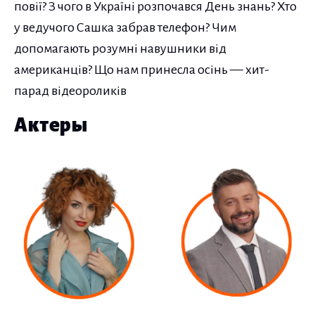
повії? З чого в Україні розпочався День знань? Хто
у ведучого Сашка забрав телефон? Чим
допомагають розумні навушники від
американців? Що нам принесла осінь — хит-
парад відеороликів
Актеры