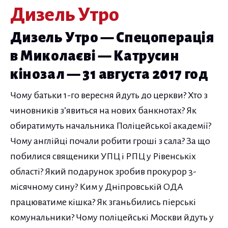
Дизель Утро
Дизель Утро — Спецоперація
в Миколаєві — Катрусин
кінозал — 31 августа 2017 год
Чому батьки 1-го вересня йдуть до церкви? Хто з
чиновників з’явиться на нових банкнотах? Як
обиратимуть начальника Поліцейської академії?
Чому англійці почали робити гроші з сала? За що
побилися священики УПЦ і РПЦ у Рівенськіх
області? Який подарунок зробив прокурор 3-
місячному сину? Ким у Дніпровській ОДА
працюватиме кішка? Як зганьбились піерські
комунальники? Чому поліцейські Москви йдуть у