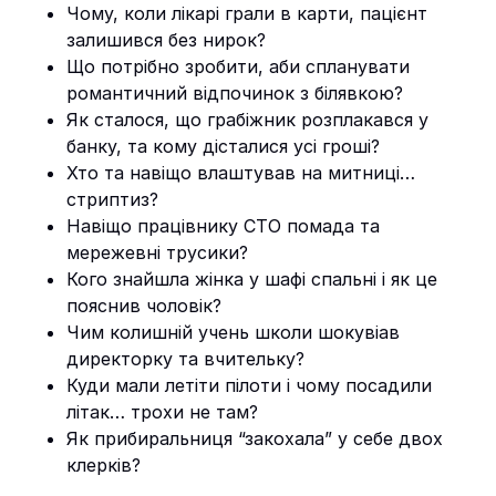
Чому, коли лікарі грали в карти, пацієнт
залишився без нирок?
Що потрібно зробити, аби спланувати
романтичний відпочинок з білявкою?
Як сталося, що грабіжник розплакався у
банку, та кому дісталися усі гроші?
Хто та навіщо влаштував на митниці…
стриптиз?
Навіщо працівнику СТО помада та
мережевні трусики?
Кого знайшла жінка у шафі спальні і як це
пояснив чоловік?
Чим колишній учень школи шокувіав
директорку та вчительку?
Куди мали летіти пілоти і чому посадили
літак… трохи не там?
Як прибиральниця “закохала” у себе двох
клерків?