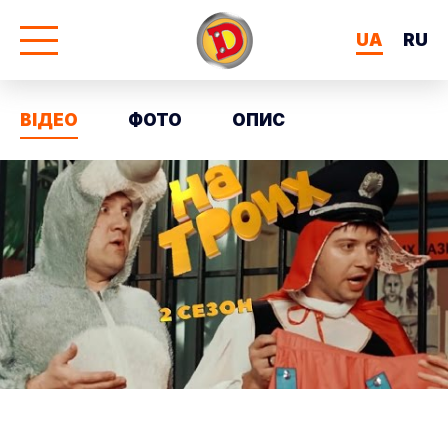
UA
RU
ВІДЕО
ФОТО
ОПИС