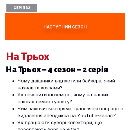
СЕРІЯ 32
НАСТУПНИЙ СЕЗОН
На Трьох
На Трьох – 4 сезон – 2 серія
Чому даішники відпустили байкера, який
назвав їх козлами?
Як пояснити іноземцю, чому на наших
пляжах немає туалету?
Чим закінчиться пряма трансляція операції з
видалення апендикса на YоuTube-каналі?
Як працюють суворі колектори, що
повертають борг на 90%?