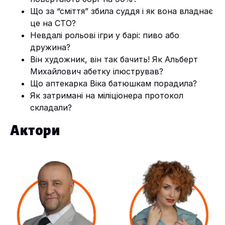
Що за “сміття” збила суддя і як вона владнає
це на СТО?
Невдалі рольові ігри у барі: пиво або
дружина?
Він художник, він так бачить! Як Альберт
Михайлович абетку ілюстрував?
Що аптекарка Віка батюшкам порадила?
Як затримані на міліціонера протокол
складали?
Актори