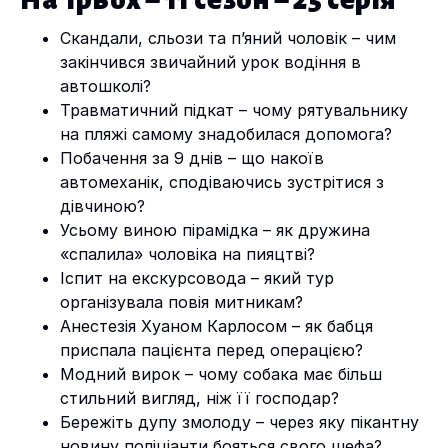
На Трьох – 11 сезон – 25 серія
Скандали, сльози та п’яний чоловік – чим
закінчився звичайний урок водіння в
автошколі?
Травматичний підкат – чому рятувальнику
на пляжі самому знадобилася допомога?
Побачення за 9 днів – що накоїв
автомеханік, сподіваючись зустрітися з
дівчиною?
Усьому виною пірамідка – як дружина
«спалила» чоловіка на пияцтві?
Іспит на екскурсовода – який тур
організувала повія митникам?
Анестезія Хуаном Карлосом – як бабця
приспала пацієнта перед операцією?
Модний вирок – чому собака має більш
стильний вигляд, ніж її господар?
Бережіть дупу змолоду – через яку пікантну
новину поліціанти бояться свого шефа?