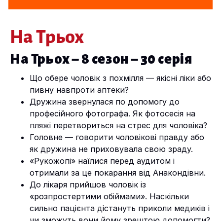
На Трьох
На Трьох – 8 сезон – 30 серія
Що обере чоловік з похмілля — якісні ліки або
пивну навпроти аптеки?
Дружина звернулася по допомогу до
професійного фотографа. Як фотосесія на
пляжі перетвориться на стрес для чоловіка?
Головне — говорити чоловікові правду або
як дружина не приховувала свою зраду.
«Рукожопі» наїлися перед аудитом і
отримали за це покарання від Анакондівни.
До лікаря прийшов чоловік із
«розпростертими обіймами». Наскільки
сильно пацієнта дістануть приколи медиків і
чи зможуть вони йому зрештою допомогти?