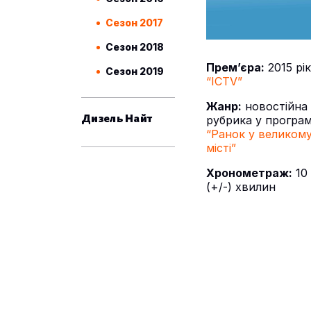
Сезон 2017
Сезон 2018
Прем’єра:
2015 рік
Сезон 2019
“ICTV”
Жанр:
новостійна
Дизель Найт
рубрика у програм
“Ранок у великом
місті”
Хронометраж:
10
(+/-) хвилин