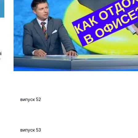
і
у
випуск 52
випуск 53