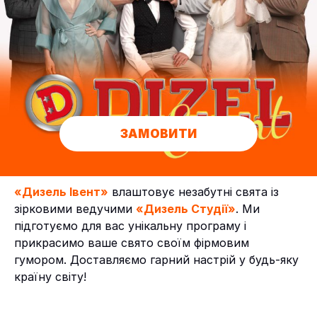
ЗАМОВИТИ
«Дизель Івент»
влаштовує незабутні свята із
зірковими ведучими
«Дизель Студії»
. Ми
підготуємо для вас унікальну програму і
прикрасимо ваше свято своїм фірмовим
гумором. Доставляємо гарний настрій у будь-яку
країну світу!