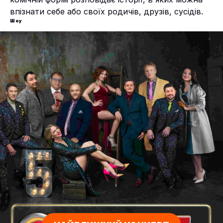
впізнати себе або своїх родичів, друзів, сусідів.
Шоу