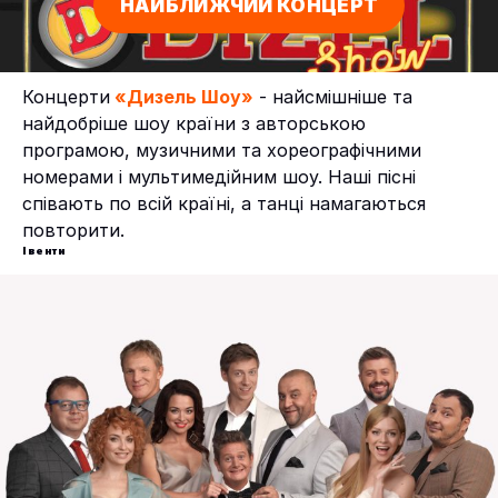
НАЙБЛИЖЧИЙ КОНЦЕРТ
Концерти
«Дизель Шоу»
- найсмішніше та
найдобріше шоу країни з авторською
програмою, музичними та хореографічними
номерами і мультимедійним шоу. Наші пісні
співають по всій країні, а танці намагаються
повторити.
Івенти