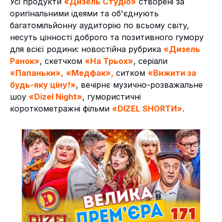
Усі продукти
«Дизель Студіо»
створені за
оригінальними ідеями та об'єднують
багатомільйонну аудиторію по всьому світу,
несуть цінності доброго та позитивного гумору
для всієї родини: новостійна рубрика
«Дизель
Ранок»
, скетчком
«На Трьох»
, серіали
«Папаньки»,
«Медфак»,
ситком
«Вижити за
будь-яку ціну!»
, вечірнє музично-розважальне
шоу
«Dizel Night»
, гумористичні
короткометражні фільми
«DIZEL SHORTИ»
.