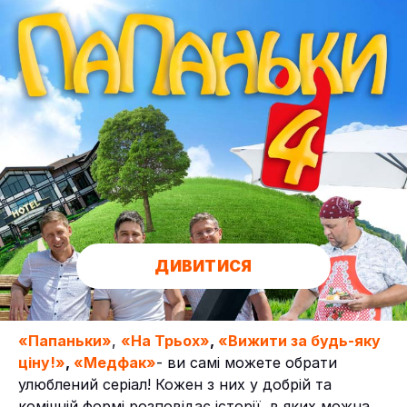
ДИВИТИСЯ
«Папаньки»
,
«На Трьох»
,
«Вижити за будь-яку
ціну!»
,
«Медфак»
- ви самі можете обрати
улюблений серіал! Кожен з них у добрій та
комічній формі розповідає історії, в яких можна