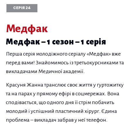
СЕРІЯ 24
Медфак
Медфак – 1 сезон – 1 серія
Перша серія молодіжного серіалу «Медфак» вже
перед вами! Знайомимось із третьокурсниками та
викладачами Медичної академії.
Красуня Жанна транслює своє життя у гуртожитку
та на парах у прямому ефірі в соцмережах. Вона
сподівається, що одного дня її стрім побачить
молодий і успішний пластичний хірург. Єдина
проблема – викладач забрав у неї телефон.