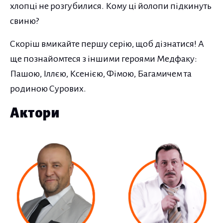
хлопці не розгубилися. Кому ці йолопи підкинуть
свиню?
Скоріш вмикайте першу серію, щоб дізнатися! А
ще познайомтеся з іншими героями Медфаку:
Пашою, Іллєю, Ксенією, Фімою, Багамичем та
родиною Сурових.
Актори