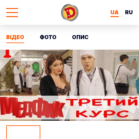
UA
RU
ВІДЕО
ФОТО
ОПИС