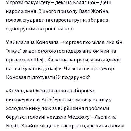
У грози факультету – декана Калягіної – День
народження. З цього приводу Валя Жогіна,
голова студради та староста групи, збирає з
одногрупників гроші на торт.
У викладача Коновала – чергове похмілля, яке він
“лікує” за допомогою господаря анатомічки на
прізвисько Шеф. Калягіна запросила викладачів
на святкування до кафе. Чи встигне професор
Коновал підготувати їй подарунок?
«Коменда» Олена Іванівна забороняє
ненажерливій Раї зберігати свинячу голову у
холодильнику, тож за вирішення проблеми
беруться головні невдахи Медфаку – Льолік та
Болік. Знайти місце не так просто, але винахідливі