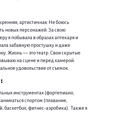
скренняя, артистичная. Не боюсь
ать новых персонажей. За свою
ру я побывала в образах аптекаря и
ала забавную простушку и даже
у. Жизнь — это театр. Свои скрытые
овываю на сцене и перед камерой.
альное удовольствие от съемок.
:
льных инструментах (фортепиано,
 заниматься спортом (плавание,
, баскетбол, фитнес-аэробика). Также я