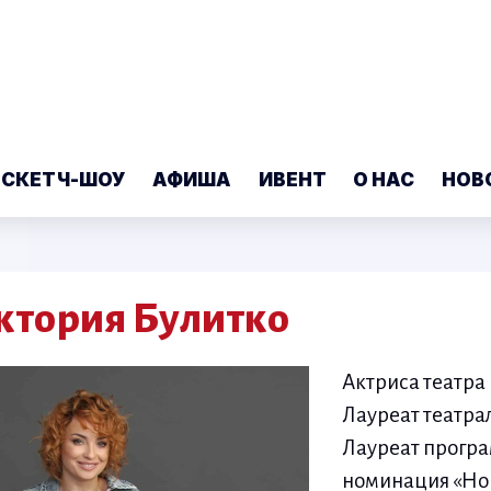
 СКЕТЧ-ШОУ
АФИША
ИВЕНТ
О НАС
НОВ
ктория Булитко
Актриса театра 
Лауреат театра
Лауреат програ
номинация «Нов