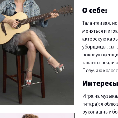
О себе:
Талантливая, и
меняться и игр
актерскую карье
уборщицы, сыгр
роковую женщин
таланты реализ
Получаю колосс
Интересы
Игра на музыка
гитара); люблю
рукопашный бой