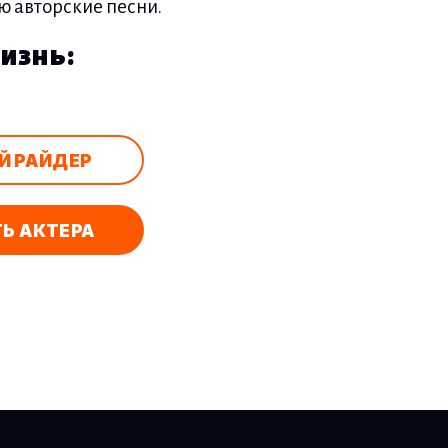
ю авторские песни.
изнь:
Й РАЙДЕР
Ь АКТЕРА
исям