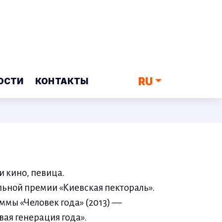
RU
ОСТИ
КОНТАКТЫ
и кино, певица.
льной премии «Киевская пектораль».
ммы «Человек года» (2013) —
ая генерация года».