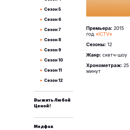
Сезон 5
Сезон 6
Премьера:
2015
Сезон 7
год
«ICTV»
Сезон 8
Сезоны:
12
Сезон 9
Жанр:
скетч-шоу
Сезон 10
Хронометраж:
25
Сезон 11
минут
Сезон 12
Выжить Любой
Ценой!
Медфак