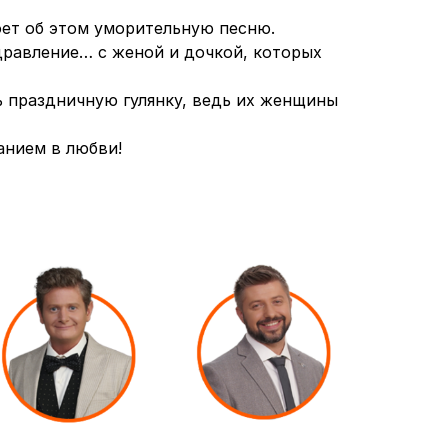
оет об этом уморительную песню.
дравление… с женой и дочкой, которых
ь праздничную гулянку, ведь их женщины
анием в любви!