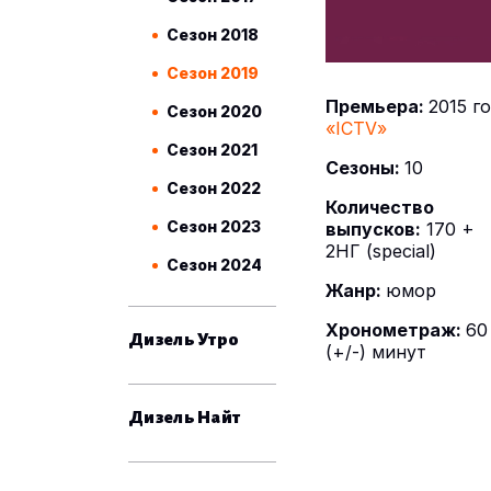
Сезон 2018
Сезон 2019
Премьера:
2015 г
Сезон 2020
«ICTV»
Сезон 2021
Сезоны:
10
Сезон 2022
Количество
Сезон 2023
выпусков:
170 +
2НГ (special)
Сезон 2024
Жанр:
юмор
Хронометраж:
60
Дизель Утро
(+/-) минут
Дизель Найт