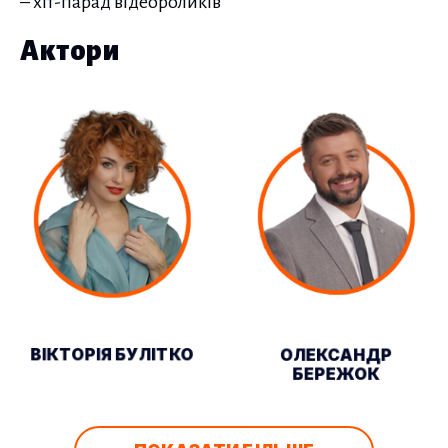
– хіт-парад відеороликів
Актори
ВІКТОРІЯ БУЛІТКО
ОЛЕКСАНДР
БЕРЕЖОК