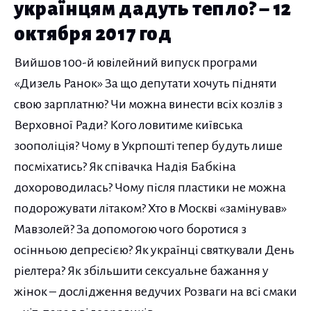
українцям дадуть тепло? – 12
октября 2017 год
Вийшов 100-й ювілейний випуск програми
«Дизель Ранок» За що депутати хочуть підняти
свою зарплатню? Чи можна винести всіх козлів з
Верховної Ради? Кого ловитиме київська
зоополіція? Чому в Укрпошті тепер будуть лише
посміхатись? Як співачка Надія Бабкіна
дохороводилась? Чому після пластики не можна
подорожувати літаком? Хто в Москві «замінував»
Мавзолей? За допомогою чого боротися з
осінньою депресією? Як українці святкували День
ріелтера? Як збільшити сексуальне бажання у
жінок – дослідження ведучих Розваги на всі смаки