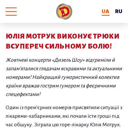
UA
RU
ЮЛІЯ МОТРУК ВИКОНУЄ ТРЮКИ
ВСУПЕРЕЧ СИЛЬНОМУ БОЛЮ!
Жовтневі концерти «Дизель Шоу» відгриміли й
запам’яталися глядачам яскравими та актуальними
номерами! Найкращий гумористичний колектив
країни вражав гострим гумором та феєричними
спецефектами!
Один із прем’єрних номерів присвятили ситуації з
лікарями-хабарниками, які почали їсти гроші під
час обшуку. Зіграла цю горе-лікарку Юлія Мотрук.