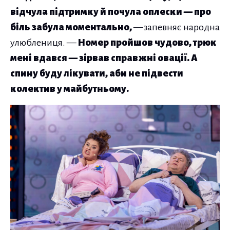
відчула підтримку й почула оплески — про
біль забула моментально,
—запевняє народна
улюблениця. —
Номер пройшов чудово, трюк
мені вдався — зірвав справжні овації. А
спину буду лікувати, аби не підвести
колектив у майбутньому.