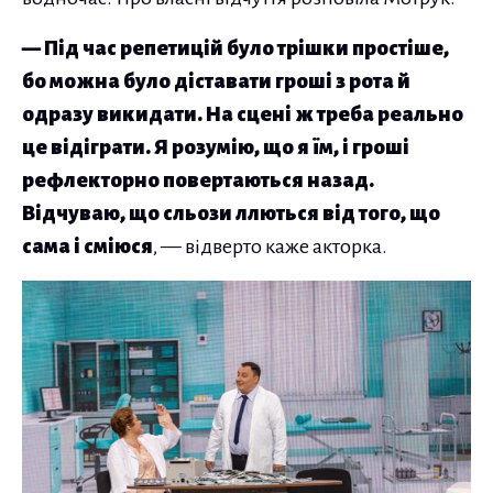
— Під час репетицій було трішки простіше,
бо можна було діставати гроші з рота й
одразу викидати. На сцені ж треба реально
це відіграти. Я розумію, що я їм, і гроші
рефлекторно повертаються назад.
Відчуваю, що сльози ллються від того, що
сама і сміюся
, — відверто каже акторка.