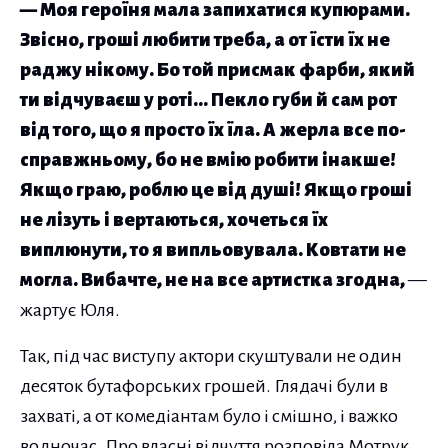
— Моя героїня мала запихатися купюрами.
Звісно, гроші любити треба, а от їсти їх не
раджу нікому. Бо той присмак фарби, який
ти відчуваєш у роті… Пекло губи й сам рот
від того, що я просто їх їла. А жерла все по-
справжньому, бо не вмію робити інакше!
Якщо граю, роблю це від душі! Якщо гроші
не лізуть і вертаються, хочеться їх
виплюнути, то я випльовувала. Ковтати не
могла. Вибачте, не на все артистка згодна,
—
жартує Юля.
Так, під час виступу актори скуштували не один
десяток бутафорських грошей. Глядачі були в
захваті, а от комедіантам було і смішно, і важко
водночас. Про власні відчуття розповіла Мотрук.