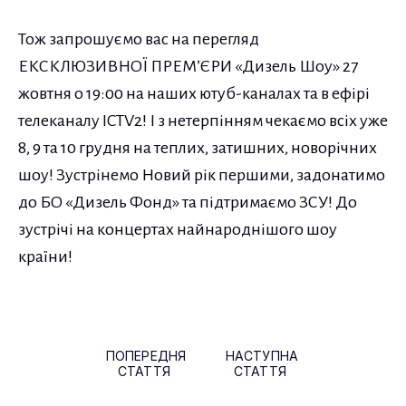
Тож запрошуємо вас на перегляд
ЕКСКЛЮЗИВНОЇ ПРЕМ’ЄРИ «Дизель Шоу» 27
жовтня о 19:00 на наших ютуб-каналах та в ефірі
телеканалу ICTV2! І з нетерпінням чекаємо всіх уже
8, 9 та 10 грудня на теплих, затишних, новорічних
шоу! Зустрінемо Новий рік першими, задонатимо
до БО «Дизель Фонд» та підтримаємо ЗСУ! До
зустрічі на концертах найнароднішого шоу
країни!
Навігація по публікаціям
ПОПЕРЕДНЯ
НАСТУПНА
СТАТТЯ
СТАТТЯ