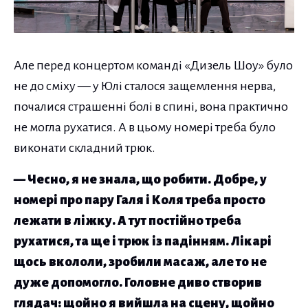
Але перед концертом команді «Дизель Шоу» було
не до сміху — у Юлі сталося защемлення нерва,
почалися страшенні болі в спині, вона практично
не могла рухатися. А в цьому номері треба було
виконати складний трюк.
— Чесно, я не знала, що робити. Добре, у
номері про пару Галя і Коля треба просто
лежати в ліжку. А тут постійно треба
рухатися, та ще і трюк із падінням. Лікарі
щось вкололи, зробили масаж, але то не
дуже допомогло. Головне диво створив
глядач: щойно я вийшла на сцену, щойно