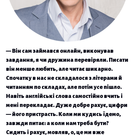
— Він сам займався онлайн, виконував
завдання, я чи дружина перевіряли. Писати
він менше любить, але читає шикарно.
Спочатку в нас не складалося з літерами й
читанням по складах, але потім усе пішло.
Навіть англійські слова самостійно вчить і
мені перекладає. Дуже добре рахує, цифри
— його пристрасть. Коли ми кудись їдемо,
завжди питає: а коли нам треба бути?
Сидить і рахує, мовляв, о, це ми вже