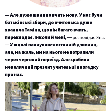
— Але дуже швидко вчить мову. У нас були
батьківські збори, де вчителька дуже
хвалила Таміка, що він багато вчить,
перекладає. Інколи й мені,
— розповідає Яна.
— У школі планувався останній дзвоник,
але, на жаль, ми на нього не потрапили
через черговий переїзд. Але зробили
невеличкий презент учительці на згадку
про нас.