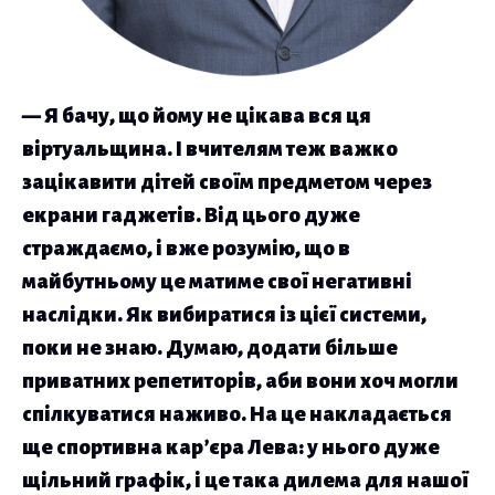
— Я бачу, що йому не цікава вся ця
віртуальщина. І вчителям теж важко
зацікавити дітей своїм предметом через
екрани гаджетів. Від цього дуже
страждаємо, і вже розумію, що в
майбутньому це матиме свої негативні
наслідки. Як вибиратися із цієї системи,
поки не знаю. Думаю, додати більше
приватних репетиторів, аби вони хоч могли
спілкуватися наживо. На це накладається
ще спортивна кар’єра Лева: у нього дуже
щільний графік, і це така дилема для нашої