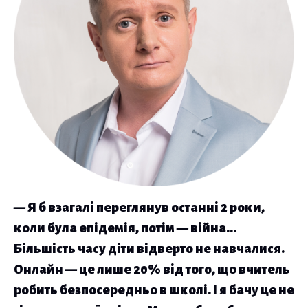
— Я б взагалі переглянув останні 2 роки,
коли була епідемія, потім — війна…
Більшість часу діти відверто не навчалися.
Онлайн — це лише 20% від того, що вчитель
робить безпосередньо в школі. І я бачу це не