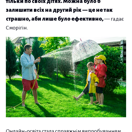
тільки по своїх дітях. Можна було б
залишити всіх на другий рік — це не так
страшно, аби лише було ефективно,
— гадає
Сморігін.
Онлайн-освіта стала справжнім випробуванням