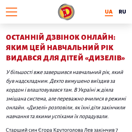
UA
RU
ОСТАННІЙ ДЗВІНОК ОНЛАЙН:
ЯКИМ ЦЕЙ НАВЧАЛЬНИЙ РІК
ВИДАВСЯ ДЛЯ ДІТЕЙ «ДИЗЕЛІВ»
У більшості вже завершився навчальний рік, який
був надскладним. Дехто вимушено виїздив за
кордон і влаштовувався там. В Україні ж діяла
змішана система, але переважно вчилися в режимі
онлайн. «Дизелі» розповіли, як їхні діти закінчили
навчання та якими успіхами їх порадували.
Старший син Єгора Крутоголова Лев закінчив 7