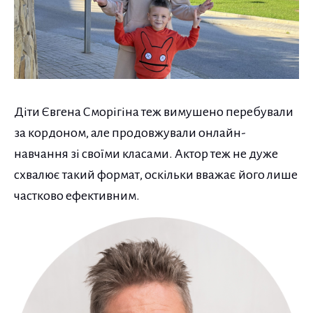
Діти Євгена Сморігіна теж вимушено перебували
за кордоном, але продовжували онлайн-
навчання зі своїми класами. Актор теж не дуже
схвалює такий формат, оскільки вважає його лише
частково ефективним.