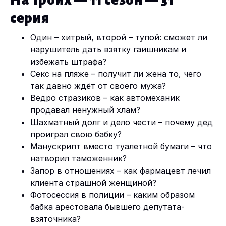
На Троих — 11 сезон — 31
серия
Один – хитрый, второй – тупой: сможет ли
нарушитель дать взятку гаишникам и
избежать штрафа?
Секс на пляже – получит ли жена то, чего
так давно ждёт от своего мужа?
Ведро стразиков – как автомеханик
продавал ненужный хлам?
Шахматный долг и дело чести – почему дед
проиграл свою бабку?
Манускрипт вместо туалетной бумаги – что
натворил таможенник?
Запор в отношениях – как фармацевт лечил
клиента страшной женщиной?
Фотосессия в полиции – каким образом
бабка арестовала бывшего депутата-
взяточника?