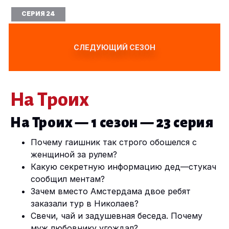
СЕРИЯ 24
СЛЕДУЮЩИЙ СЕЗОН
На Троих
На Троих — 1 сезон — 23 серия
Почему
гаишник
так
строго
обошелся
с
женщиной за
рулем
?
Какую
секретную
информацию
дед
—
стукач
сообщил
ментам
?
Зачем
вместо
Амстердама
двое
ребят
заказали
тур
в
Николаев
?
Свечи
,
чай
и
задушевная беседа
.
Почему
муж
любовнику
угождал
?