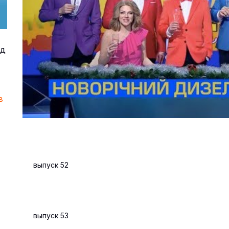
од
в
выпуск 52
выпуск 53