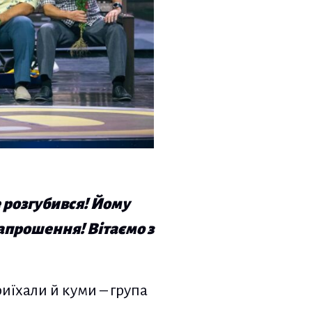
е розгубився! Йому
апрошення! Вітаємо з
иїхали й куми – група