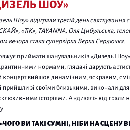
ДИЗЕЛЬ ШОУ»
ель Шоу» відіграли третій день святкування св
СКАЙ», «ТіК», TAYANNA, Оля Цибульська, теле
ом вечора стала суперзірка Вєрка Сердючка.
овжує приймати шанувальників «Дизель Шоу».
арантинними нормами, глядачі дарують артист
ій концерт вийшов динамічним, яскравим, см
ті прийшли зі своїми близькими, виконали для
склюзивними історіями. А «дизелі» відіграли 
у.
«ЧОГО ВИ ТАКІ СУМНІ, НІБИ НА СЦЕНУ 