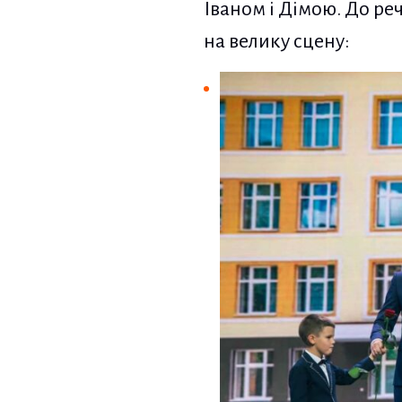
Іваном і Дімою. До ре
на велику сцену: