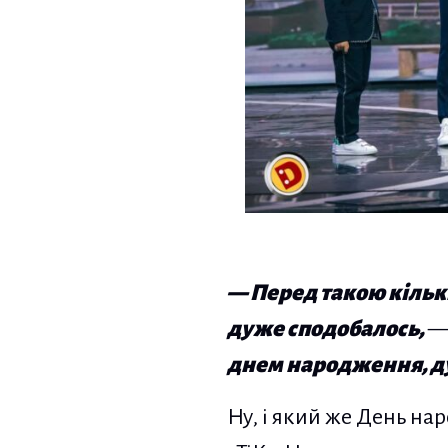
— Перед такою кількі
дуже сподобалось,
— 
днем народження, д
Ну, і який же День на