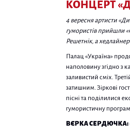
КОНЦЕРТ «
4 вересня артисти «Диз
гумористів прийшли «
Решетнік, а хедлайнер
Палац «Україна» прод
наполовину згідно з к
заливистий сміх. Трет
затишним. Зіркові гос
пісні та поділилися ек
гумористичну програм
ВЄРКА СЕРДЮЧКА: 