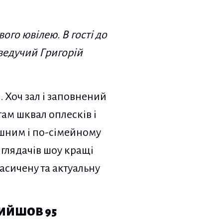
ого ювілею. В гості до
ведучий Григорій
 Хоч зал і заповнений
ам шквал оплесків і
ішним і по-сімейному
 глядачів шоу кращі
насичену та актуальну
ВИЙШОВ 95