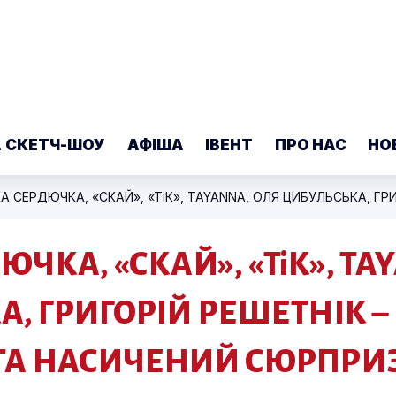
А СКЕТЧ-ШОУ
АФІША
ІВЕНТ
ПРО НАС
НО
ЧКА, «СКАЙ», «ТіК», TA
, ГРИГОРІЙ РЕШЕТНІК 
ТА НАСИЧЕНИЙ СЮРПР