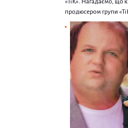
«ТіК». Нагадаємо, що 
продюсером групи «ТіК