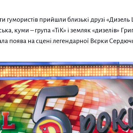
ати гумористів прийшли близькі друзі «Дизель
ка, куми – група «ТіК» і земляк «дизелів» Гри
ала поява на сцені легендарної Вєрки Сердючк