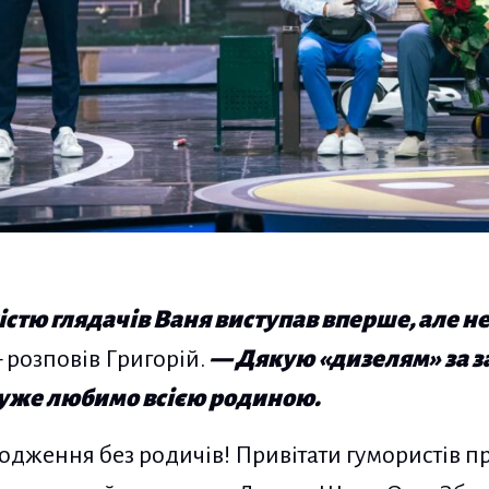
стю глядачів Ваня виступав вперше, але н
розповів Григорій.
— Дякую «дизелям» за з
уже любимо всією родиною.
родження без родичів! Привітати гумористів пр