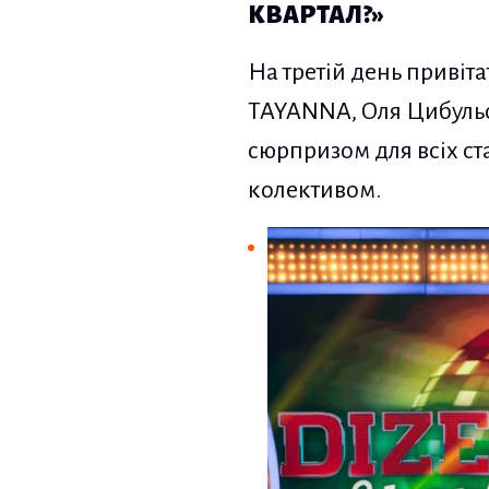
КВАРТАЛ?»
На третій день привіт
TAYANNA, Оля Цибульсь
сюрпризом для всіх ст
колективом.