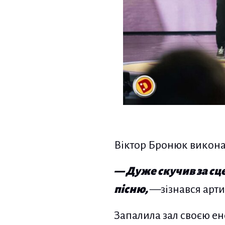
Віктор Бронюк виконав
— Дуже скучив за сц
пісню,
—зізнався арти
Запалила зал своєю ен