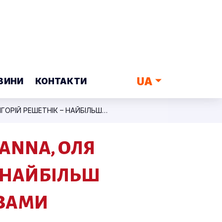
UA
ВИНИ
КОНТАКТИ
ВЄРКА СЕРДЮЧКА, «СКАЙ», «ТіК», TAYANNA, ОЛЯ ЦИБУЛЬСЬКА, ГРИГОРІЙ РЕШЕТНІК – НАЙБІЛЬШ СІМЕЙНИЙ ТА НАСИЧЕНИЙ СЮРПРИЗАМИ КОНЦЕРТ «ДИЗЕЛЬ ШОУ»
YANNA, ОЛЯ
– НАЙБІЛЬШ
ИЗАМИ