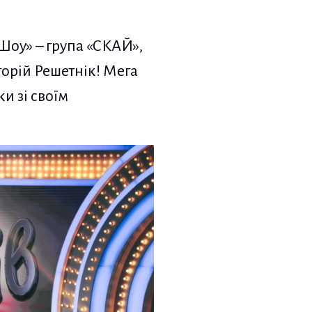
 Шоу» – група «СКАЙ»,
горій Решетнік! Мега
и зі своїм