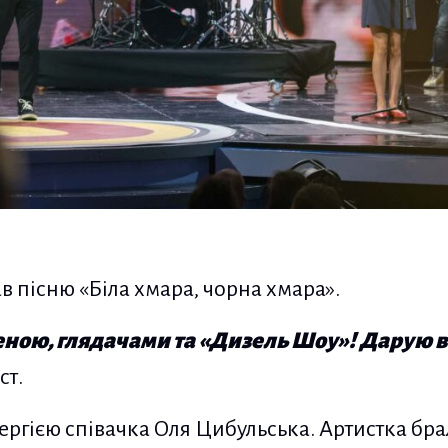
 пісню «Біла хмара, чорна хмара».
еною, глядачами та «Дизель Шоу»! Дарую в
ст.
ергією співачка Оля Цибульська. Артистка брал