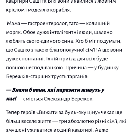
квартири Саші та Вікі вони з’явилися з жовтим
кріслом і моделлю корабля.
Мама — гастроентеролог, тато — колишній
моряк. Обоє дуже інтелігентні люди, шалено
люблять свого єдиного сина. Хто б міг подумати,
що Сашко з такою благополучної сім’ї! А ще вони
дуже спонтанні. Їхній приїзд для всіх буде
повною несподіванкою. Причина — у будинку
Бережків-старших труять тарганів:
— Знали б вони, які паразити живуть у
нас!
— сміється Олександр Бережок.
Тепер героїв «Вижити за будь-яку ціну» чекає ще
більш веселе життя — три абсолютно різні сім’ї, які
змушені уживатися в одній квартирі. Адже