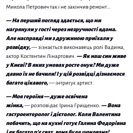
Микола Петрович так і не закінчив ремонт…
— На перший погляд здається, що ми
нагрянули у гості через незручності вдома.
Але насправді ми з дружиною приїхали у
розвідку,
— зізнається виконавець ролі Вадима,
актор Костянтин Лінартович.
— Як наш син живе
у Києві? В яких умовах росте онук? Ми дуже
давно їх не бачили! І у цій розвідці дізнаємося
багато цікавого,
— інтригує артист.
— Моя героїня — дуже освічена
жінка,
— розповідає Ірина Грищенко.
— Вона
гастроентеролог і дієтолог. Коли Валентина
побачить, що на кухні готує Галина Федорівна
і як багато п’є сват, вона буде шокована!