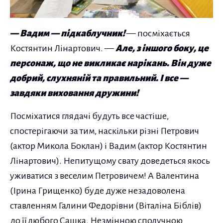
— Вадим — підкаблучник!
— посміхається
Костянтин Лінартович. —
Але, з іншого боку, це
персонаж, що не викликає нарікань. Він дуже
добрий, слухняній та правильний. І все —
завдяки виховання дружини!
Посміхатися глядачі будуть все частіше,
спостерігаючи за тим, наскільки різні Петрович
(актор Микола Боклан) і Вадим (актор Костянтин
Лінартович). Непитущому свату доведеться якось
уживатися з веселим Петровичем! А Валентина
(Ірина Грищенко) буде дуже незадоволена
ставленням Галини Федорівни (Віталіна Біблів)
до її любого Сашка. Незмінною сполучною