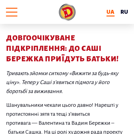
UA
RU
ДОВГООЧІКУВАНЕ
ПІДКРІПЛЕННЯ: ДО САШІ
БЕРЕЖКА ПРИЇДУТЬ БАТЬКИ!
Тривають зйомки ситкому «Вижити за будь-яку
ціну». Тепер у Саші з’явиться підмога у його
боротьбі за виживання.
Шанувальники чекали цього давно! Нарешті у
протистоянні зятя та тещі з’явиться
противага — Валентина та Вадим Бережки –
батьки Сашка. На ці ролі художня рада проекту