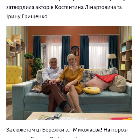
затвердила акторів Костянтина Лінартовича та
Ірину Грищенко.
За сюжетом ці Бережки з… Миколаєва! На порозі