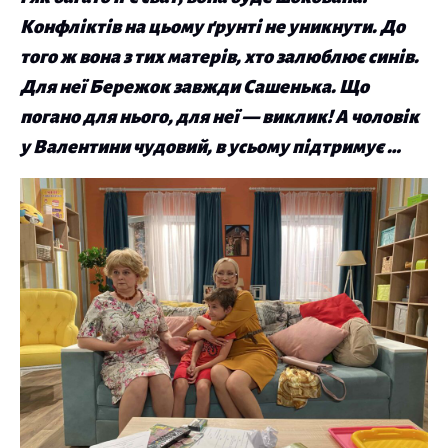
Конфліктів на цьому ґрунті не уникнути. До
того ж вона з тих матерів, хто залюблює синів.
Для неї Бережок завжди Сашенька. Що
погано для нього, для неї — виклик! А чоловік
у Валентини чудовий, в усьому підтримує …