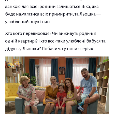
ланкою для всієї родини залишаться Віка, яка
буде намагатися всіх примирити, та Льошка —
улюблений онук і син.
Хто кого перевиховає? Чи виживуть родичі в
одній квартирі? І хто все-таки улюблені бабуся та
дідусь у Льошки? Побачимо у нових серіях.