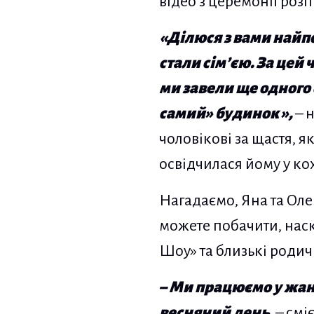
відео з церемонії розп
«Ділюся з вами найпо
стали сім’єю. За цей
ми завели ще одного 
самий» будинок »,
– н
чоловікові за щастя, я
освідчилася йому у ко
Нагадаємо, Яна та Оле
можете побачити, наск
Шоу» та близькі родич
– Ми працюємо у жанр
весняний день,
– сміє