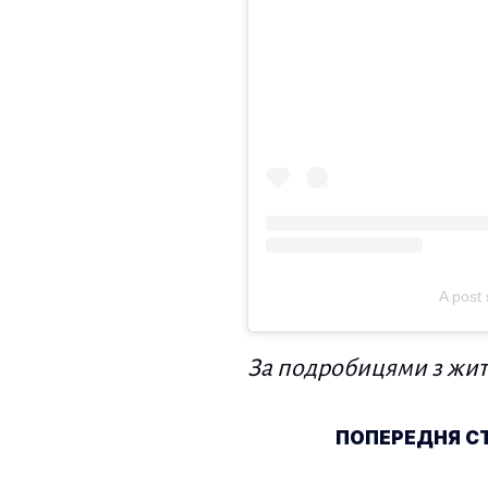
A post
За подробицями з житт
Навігація по п
ПОПЕРЕДНЯ С