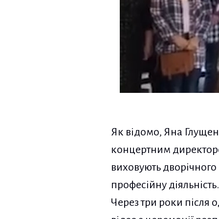
Як відомо, Яна Глуще
концертним директором
виховують дворічного 
професійну діяльність.
Через три роки після