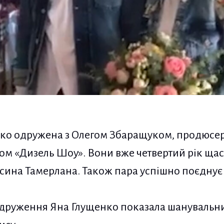
нко одружена з Олегом Збаращуком, продюсеро
 «Дизель Шоу». Вони вже четвертий рік щасл
сина Тамерлана. Також пара успішно поєднує 
 одруження Яна Глущенко показала шануваль