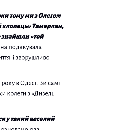
оки тому ми з Олегом
й хлопець» Тамерлан,
е знайшли «той
вона подякувала
иття, і зворушливо
року в Одесі. Ви самі
ки колеги з «Дизель
ся у такий веселий
заплановано два