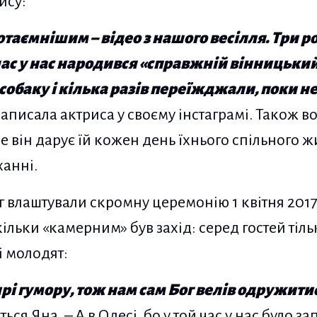
ису:
таємнішим – відео з нашого весілля. Три р
 час у нас народився «справжній вінницьки
собаку і кілька разів переїжджали, поки н
аписала актриса у своєму інстаграмі. Також 
ке він дарує їй кожен день їхнього спільного ж
ханні.
г влаштували скромну церемонію 1 квітня 2017 
ільки «камерним» був захід: серед гостей тіль
і молодят:
і гумору, тож нам сам Бог велів одружити
ться Яна. – А в Одесі, бо у той час у нас було 