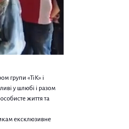
м групи «ТіК» і
иві у шлюбі і разом
особисте життя та
никам ексклюзивне