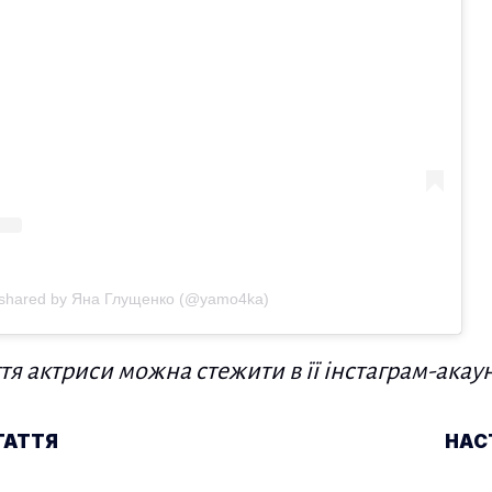
 shared by Яна Глущенко (@yamo4ka)
я актриси можна стежити в її інстаграм-акау
ублікаціям
ТАТТЯ
НАС