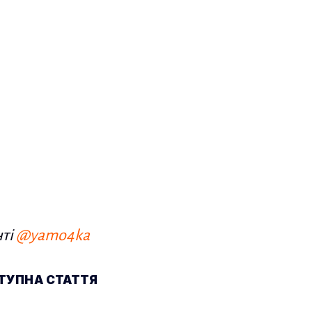
нті
@yamo4ka
ТУПНА СТАТТЯ