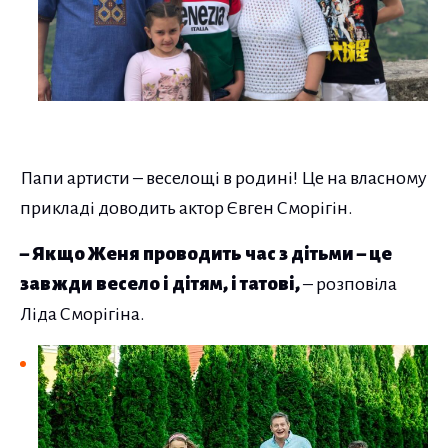
Папи артисти – веселощі в родині! Це на власному
прикладі доводить актор Євген Сморігін.
– Якщо Женя проводить час з дітьми – це
завжди весело і дітям, і татові,
– розповіла
Ліда Сморігіна.