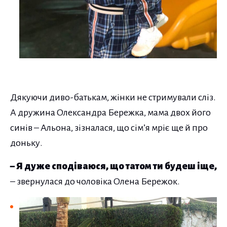
Дякуючи диво-батькам, жінки не стримували сліз.
А дружина Олександра Бережка, мама двох його
синів – Альона, зізналася, що сім’я мріє ще й про
доньку.
– Я дуже сподіваюся, що татом ти будеш іще,
– звернулася до чоловіка Олена Бережок.