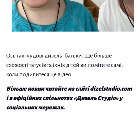
Ось такі чудові дизель-батьки. Ще більше
схожості татусів та їхніх дітей ви помітите самі,
коли подивитеся це відео.
Більше новин читайте на сайті dizelstudio.com
і в офіційних спільнотах «Дизель Студіо» у
соціальних мережах.
Навігація по публікаціям