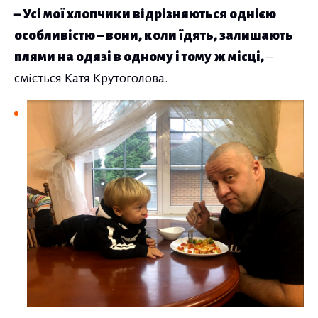
– Усі мої хлопчики відрізняються однією
особливістю – вони, коли їдять, залишають
плями на одязі в одному і тому ж місці,
–
сміється Катя Крутоголова.