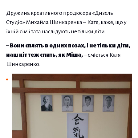
Дружина креативного продюсера «Дизель
Студіо» Михайла Шинкаренка – Катя, каже, що у
їхній сім’ї тата наслідують не тільки діти.
– Вони сплять в одних позах, і не тільки діти,
наш кіт теж спить, як Міша,
– сміється Катя
Шинкаренко.