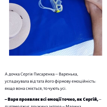
А дочка Сергія Писаренка – Варенька,
успадкувала від тата його фірмову емоційність:
якщо вона сміється, то чують усі.
– Варя проявляє всі емоції точно, як Сергій,
–
підтверджує дружина актора – Марина