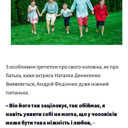
З особливим трепетом про свого чоловіка, як про
батька, каже актриса Наталка Денисенко.
Виявляється, Андрій Федінчик дуже ніжний
папанька.
– Він його так заціловує, так обіймає, я
навіть уявити собі не могла, що у чоловіків
може бути така ніжність і любов,
–