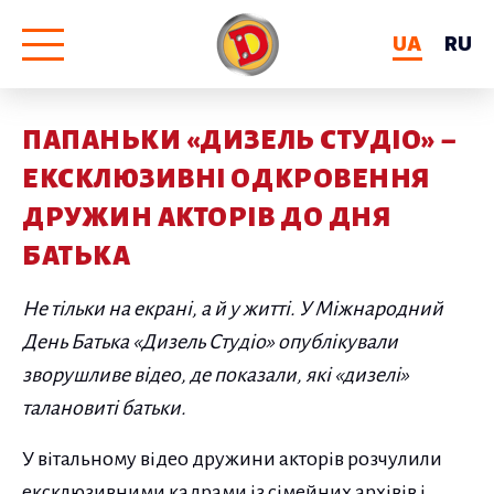
UA
RU
ПАПАНЬКИ «ДИЗЕЛЬ СТУДІО» –
ЕКСКЛЮЗИВНІ ОДКРОВЕННЯ
ДРУЖИН АКТОРІВ ДО ДНЯ
БАТЬКА
Не тільки на екрані, а й у житті. У Міжнародний
День Батька «Дизель Студіо» опублікували
зворушливе відео, де показали, які «дизелі»
талановиті батьки.
У вітальному відео дружини акторів розчулили
ексклюзивними кадрами із сімейних архівів і