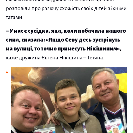
розповіли про разючу схожість своїх дітей з їхніми
татами.
– У нас є сусідка, яка, коли побачила нашого
сина, сказала: «Якщо Севу десь зустрінуть
на вулиці, то точно принесуть Нікішиним»,
–
каже дружина Євгена Нікішина – Тетяна.