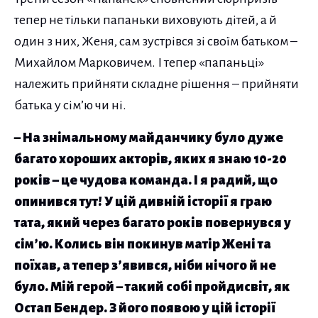
тепер не тільки папаньки виховують дітей, а й
один з них, Женя, сам зустрівся зі своїм батьком –
Михайлом Марковичем. І тепер «папаньці»
належить прийняти складне рішення – прийняти
батька у сім’ю чи ні.
– На знімальному майданчику було дуже
багато хороших акторів, яких я знаю 10-20
років – це чудова команда. І я радий, що
опинився тут! У цій дивній історії я граю
тата, який через багато років повернувся у
сім’ю. Колись він покинув матір Жені та
поїхав, а тепер з’явився, ніби нічого й не
було. Мій герой – такий собі пройдисвіт, як
Остап Бендер. З його появою у цій історії