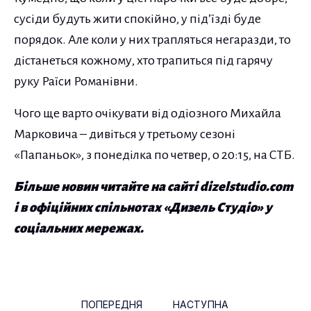
сусіди будуть жити спокійно, у під’їзді буде
порядок. Але коли у них трапляться негаразди, то
дістанеться кожному, хто трапиться під гарячу
руку Раїси Романівни.
Чого ще варто очікувати від одіозного Михайла
Марковича – дивіться у третьому сезоні
«Папаньок», з понеділка по четвер, о 20:15, на СТБ.
Більше новин читайте на сайті dizelstudio.com
і в офіційних спільнотах «Дизель Студіо» у
соціальних мережах.
Навігація по публікаціям
ПОПЕРЕДНЯ
НАСТУПНА