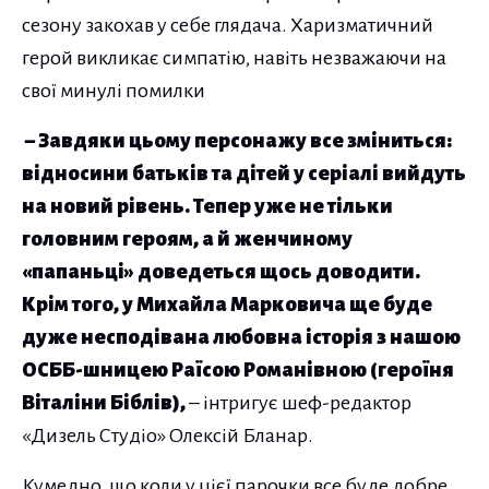
сезону закохав у себе глядача. Харизматичний
герой викликає симпатію, навіть незважаючи на
свої минулі помилки
– Завдяки цьому персонажу все зміниться:
відносини батьків та дітей у серіалі вийдуть
на новий рівень. Тепер уже не тільки
головним героям, а й женчиному
«папаньці» доведеться щось доводити.
Крім того, у Михайла Марковича ще буде
дуже несподівана любовна історія з нашою
ОСББ-шницею Раїсою Романівною (героїня
Віталіни Біблів),
– інтригує шеф-редактор
«Дизель Студіо» Олексій Бланар.
Кумедно, що коли у цієї парочки все буде добре,