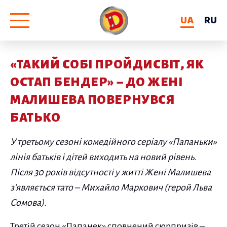
UA
RU
«ТАКИЙ СОБІ ПРОЙДИСВІТ, ЯК
ОСТАП БЕНДЕР» – ДО ЖЕНІ
МАЛИШЕВА ПОВЕРНУВСЯ
БАТЬКО
У третьому сезоні комедійного серіалу «Папаньки»
лінія батьків і дітей виходить на новий рівень.
Після 30 років відсутності у житті Жені Малишева
з’являється тато – Михайло Маркович (герой Льва
Сомова).
Третій сезон «Папанек» сповнений сюрпризів –