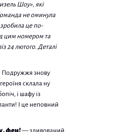
изель Шоу», які
Команда не оминула
 зробила це по-
ад цим номером та
із 24 лютого. Деталі
і. Подружжя знову
 героїня склала ну
опіч, і шафу із
упанти! І це неповний
у, фен!
— здивований