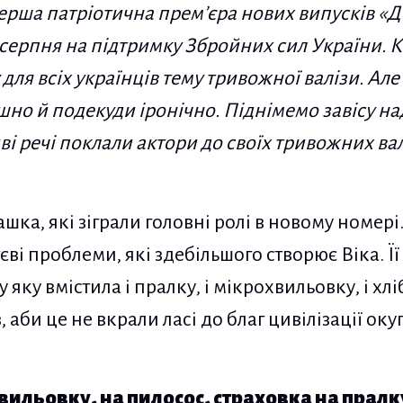
 перша патріотична прем’єра нових випусків «Д
 серпня
на підтримку Збройних сил України
. 
для всіх українців тему тривожної валізи. Але
ішно й подекуди іронічно. Піднімемо завісу н
і речі поклали актори до своїх тривожних вал
ашка, які зіграли головні ролі в новому номер
єві проблеми, які здебільшого створює Віка. Її
 яку вмістила і пралку, і мікрохвильовку, і хліб
з, аби це не вкрали ласі до благ цивілізації ок
вильовку, на пилосос, страховка на пралк