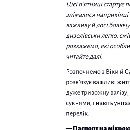
Цієї п’ятниці стартує
знімалися наприкінці
важливу й досі болючу 
дизелівськи легко, см
розкажемо, які особлив
читайте далі.
Розпочнемо з Віки й С
розв’язує важливі житт
дуже тривожну валізу, у
сукнями, і навіть уніта
перелік.
— Паспорт на мікрох