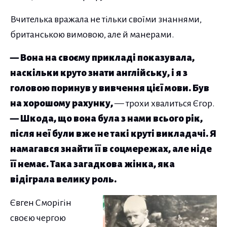
Вчителька вражала не тільки своїми знаннями,
британською вимовою, але й манерами.
— Вона на своєму прикладі показувала,
наскільки круто знати англійську, і я з
головою поринув у вивчення цієї мови. Був
на хорошому рахунку,
— трохи хвалиться Єгор.
— Шкода, що вона була з нами всього рік,
після неї були вже не такі круті викладачі. Я
намагався знайти її в соцмережах, але ніде
її немає. Така загадкова жінка, яка
відіграла велику роль.
Євген Сморігін
своєю чергою