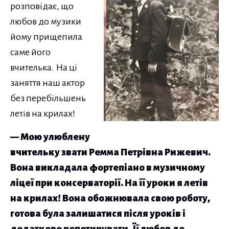
розповідає, що
любов до музики
йому прищепила
саме його
вчителька. На ці
заняття наш актор
без перебільшень
летів на крилах!
— Мою улюблену
вчительку звати Ремма Петрівна Рижевич.
Вона викладала фортепіано в музичному
ліцеї при консерваторії. На її уроки я летів
на крилах! Вона обожнювала свою роботу,
готова була залишатися після уроків і
додатково репетирувати. Її любов до