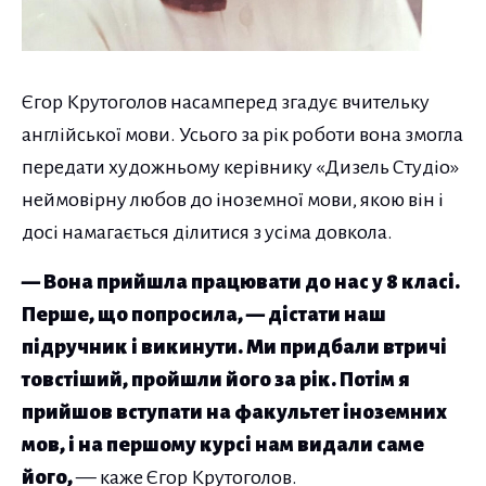
Єгор Крутоголов насамперед згадує вчительку
англійської мови. Усього за рік роботи вона змогла
передати художньому керівнику «Дизель Студіо»
неймовірну любов до іноземної мови, якою він і
досі намагається ділитися з усіма довкола.
— Вона прийшла працювати до нас у 8 класі.
Перше, що попросила, — дістати наш
підручник і викинути. Ми придбали втричі
товстіший, пройшли його за рік. Потім я
прийшов вступати на факультет іноземних
мов, і на першому курсі нам видали саме
його,
— каже Єгор Крутоголов.