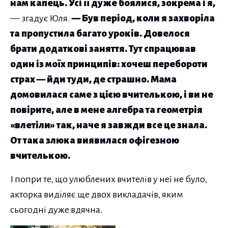
нам капець. Усі її дуже боялися, зокрема і я,
— згадує Юля.
— Був період, коли я захворіла
та пропустила багато уроків. Довелося
брати додаткові заняття. Тут спрацював
один із моїх принципів: хочеш перебороти
страх — йди туди, де страшно. Мама
домовилася саме з цією вчителькою, і ви не
повірите, але в мене алгебра та геометрія
«влетіли» так, наче я завжди все це знала.
От така злюка виявилася офігезною
вчителькою.
І попри те, що улюблених вчителів у неї не було,
акторка виділяє ще двох викладачів, яким
сьогодні дуже вдячна.