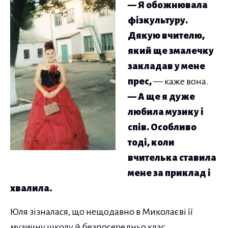
— Я обожнювала
фізкультуру.
Дякую вчителю,
який ще змалечку
закладав у мене
прес,
— каже вона.
— А ще я дуже
любила музику і
спів. Особливо
тоді, коли
вчителька ставила
мене за приклад і
хвалила.
Юля зізналася, що нещодавно в Миколаєві її
музичну школу й безпосередньо клас