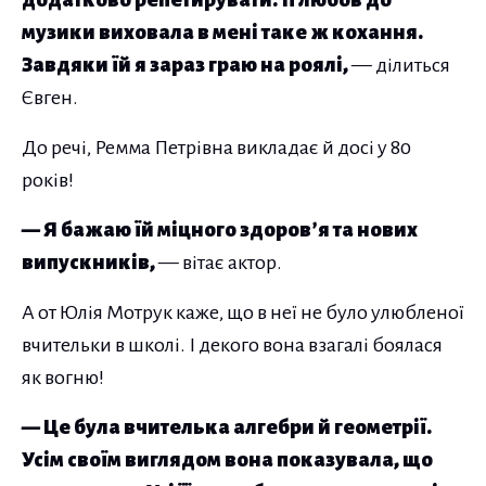
музики виховала в мені таке ж кохання.
Завдяки їй я зараз граю на роялі,
— ділиться
Євген.
До речі, Ремма Петрівна викладає й досі у 80
років!
— Я бажаю їй міцного здоров’я та нових
випускників,
— вітає актор.
А от Юлія Мотрук каже, що в неї не було улюбленої
вчительки в школі. І декого вона взагалі боялася
як вогню!
— Це була вчителька алгебри й геометрії.
Усім своїм виглядом вона показувала, що