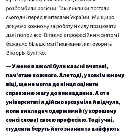
розбомбили росіяни. Такі виклики постали
сьогодні перед вчителями України. Ми щиро
дякуємо кожному за роботу й силу працювати
далі попри все. Вітаємо з професійним святом і
бажаємо більше магії навчання, як говорить
Вікторія Булітко.
— У мене в школі були класні вчителі,
пам’ятаю кожного. Але тоді, у зовсім юному
віці, ще не могла до кінця оцінити
справжню жагу до викладання. А от в
університеті я дійсно зрозуміла й відчула,
коли викладач одержимий (у хорошому
сенсі слова) своєю професією. Тоді учні,
студенти беруть його знання та кайфують