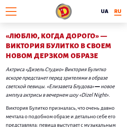
UA
RU
«ЛЮБЛЮ, КОГДА ДОРОГО» —
ВИКТОРИЯ БУЛИТКО В СВОЕМ
НОВОМ ДЕРЗКОМ ОБРАЗЕ
Актриса
«
Дизель Студио
»
Виктория Булитко
вскоре предстанет перед зрителями в образе
светской певицы.
«
Елизавета Блудова
»
—
новое
амплуа актрисы в вечернем шоу
«
Dizel Night
»
.
Виктория Булитко призналась, что очень давно
мечтала о подобном образе и детально себе его
представляла: певица выступает с музыкальным