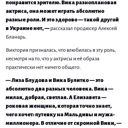
понравится зрителю. Вика разноплановая
актриса
, она
может играть абсолютно
разные роли. И это здорово — такой другой
в Украине нет, —
рассказал продюсер Алексей
Бланарь.
Виктория призналась, что влюбилась в эту роль,
несмотря на то, что у актрисы и её образа
практически нет ничего общего.
— Лиза Блудова и Вика Булитко — это
абсолютно два разных человека. Вика —
милая, добрая, светлая. А Елизавета —
роковая женщина, которая точно знает,
чего хочет
: путевку на Мальдивы и мужа-
миллионера.
В отличие от скромной Вики, —