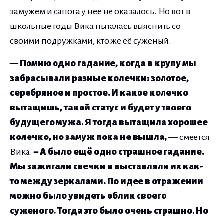
замужем и сапога у нее не оказалось. Но вот в
школьные годы Вика пыталась выяснить со
своими подружками, кто же её суженый.
— Помню одно гадание, когда в крупу мы
забрасывали разные колечки: золотое,
серебряное и простое. И какое колечко
вытащишь, такой статус и будет у твоего
будущего мужа. Я тогда вытащила хорошее
колечко, но замуж пока не вышла,
— смеется
Вика.
– А было ещё одно страшное гадание.
Мы зажигали свечки и выставляли их как-
то между зеркалами. По идее в отражении
можно было увидеть облик своего
суженого. Тогда это было очень страшно. Но