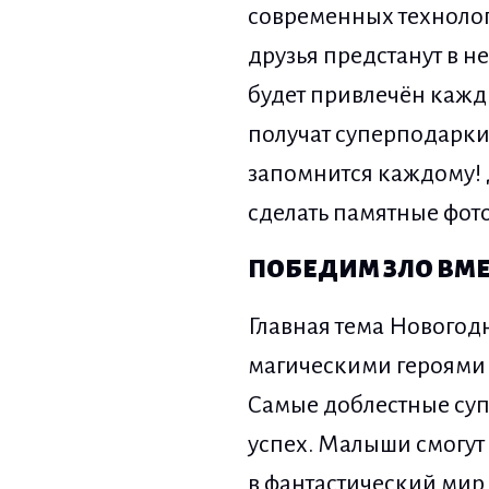
современных технолог
друзья предстанут в н
будет привлечён кажд
получат суперподарки
запомнится каждому! 
сделать памятные фото
ПОБЕДИМ ЗЛО ВМЕ
Главная тема Новогодн
магическими героями д
Самые доблестные супе
успех. Малыши смогут 
в фантастический мир