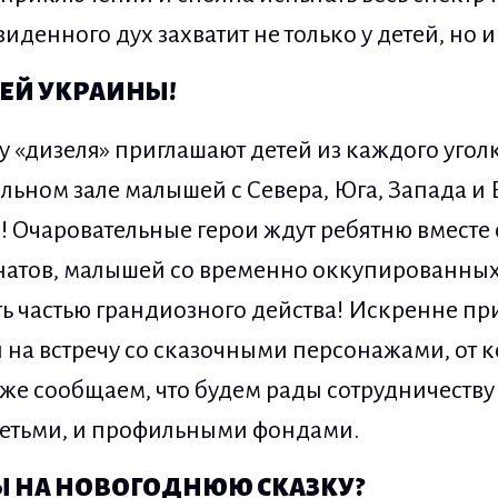
иденного дух захватит не только у детей, но и
СЕЙ УКРАИНЫ!
 «дизеля» приглашают детей из каждого уго
ельном зале малышей с Севера, Юга, Запада и
 Очаровательные герои ждут ребятню вместе 
натов, малышей со временно оккупированных
ать частью грандиозного действа! Искренне п
на встречу со сказочными персонажами, от к
кже сообщаем, что будем рады сотрудничеству
детьми, и профильными фондами.
Ы НА НОВОГОДНЮЮ СКАЗКУ?