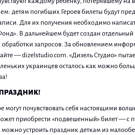
чувствуют каждому ребёнку, потерявшему на в
ем: детям погибших Героев билеты будут пре
аписи. Для их получения необходимо написа
Фонд». В дальнейшем будет создан отдельный
я обработки запросов. За обновлением инфор
те — dizelstudio.com. «Дизель Студио» пытае
аленьких украинцев осталось как можно боль
ва!
 ПРАЗДНИК!
е могут почувствовать себя настоящими волш
жет приобрести «подвешенный» билет — с 
можно устроить праздник деткам из малооб