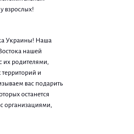
 у взрослых!
лка Украины! Наша
 Востока нашей
с их родителями,
 территорий и
ризываем вас подарить
оторых останется
 с организациями,