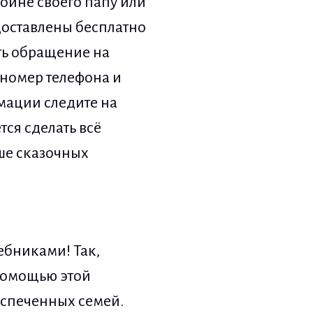
ойне своего папу или
доставлены бесплатно
ть обращение на
 номер телефона и
мации следите на
тся сделать всё
ше сказочных
ебниками! Так,
помощью этой
еспеченных семей.