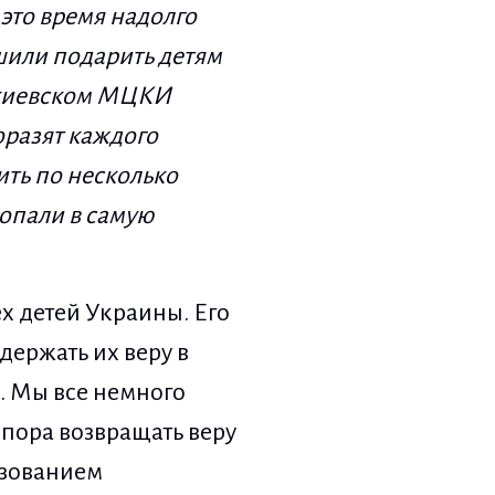
это время надолго
шили подарить детям
в киевском МЦКИ
оразят каждого
ить по несколько
попали в самую
х детей Украины. Его
ержать их веру в
. Мы все немного
 пора возвращать веру
ьзованием