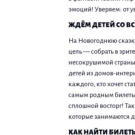
эмоций! Уверяем: от ув
ЖДЁМ ДЕТЕЙ СО В
На Новогоднюю сказку
цель — собрать в зрит
несокрушимой страны!
детей из домов-интер
каждого, кто хочет ст
самым родным билеты 
сплошной восторг! Та
которые занимаются 
КАК НАЙТИ БИЛЕТ