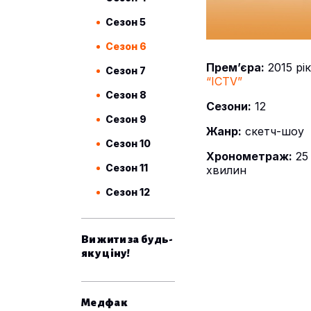
Сезон 5
Сезон 6
Прем’єра:
2015 рік
Сезон 7
“ICTV”
Сезон 8
Сезони:
12
Сезон 9
Жанр:
скетч-шоу
Сезон 10
Хронометраж:
25
Сезон 11
хвилин
Сезон 12
Вижити за будь-
яку ціну!
Медфак