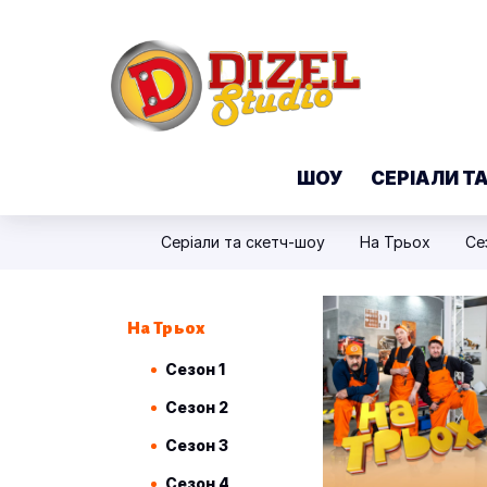
ШОУ
СЕРІАЛИ Т
Серіали та скетч-шоу
На Трьох
Се
На Трьох
Сезон 1
Сезон 2
Сезон 3
Сезон 4