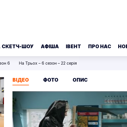
А СКЕТЧ-ШОУ
АФІША
ІВЕНТ
ПРО НАС
НО
зон 6
На Трьох – 6 сезон – 22 серія
ВІДЕО
ФОТО
ОПИС