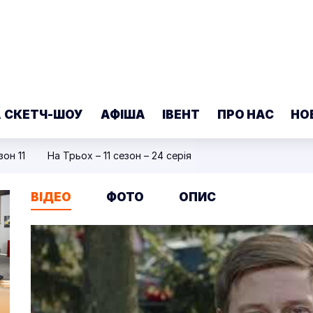
А СКЕТЧ-ШОУ
АФІША
ІВЕНТ
ПРО НАС
НО
зон 11
На Трьох – 11 сезон – 24 серія
ВІДЕО
ФОТО
ОПИС