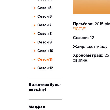
Сезон 5
Сезон 6
Прем’єра:
2015 рік
Сезон 7
“ICTV”
Сезон 8
Сезони:
12
Сезон 9
Жанр:
скетч-шоу
Сезон 10
Хронометраж:
25
Сезон 11
хвилин
Сезон 12
Вижити за будь-
яку ціну!
Медфак