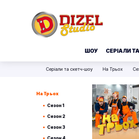
ШОУ
СЕРІАЛИ Т
Серіали та скетч-шоу
На Трьох
Се
На Трьох
Сезон 1
Сезон 2
Сезон 3
Сезон 4