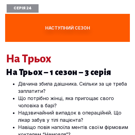
СЕРІЯ 24
НАСТУПНИЙ СЕЗОН
На Трьох
На Трьох – 1 сезон – 3 серія
Дівчина збила даішника. Скільки за це треба
заплатити?
Що потрібно жінці, яка пригощає свого
чоловіка в барі?
Надзвичайний випадок в операційній. Що
лікар забув у тілі пацієнта?
Навіщо повія напоїла ментів своїм фірмовим
коктелем “Немовля”?