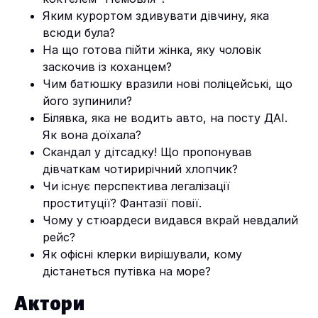
Яким курортом здивувати дівчину, яка
всюди була?
На що готова пійти жінка, яку чоловік
заскочив із коханцем?
Чим батюшку вразили нові поліцейські, що
його зупинили?
Білявка, яка не водить авто, на посту ДАІ.
Як вона доїхала?
Скандал у дітсадку! Що пропонував
дівчаткам чотирирічний хлопчик?
Чи існує перспектива легалізації
проституції? Фантазії повії.
Чому у стюардеси видався вкрай невдалий
рейс?
Як офісні клерки вирішували, кому
дістанеться путівка на море?
Актори