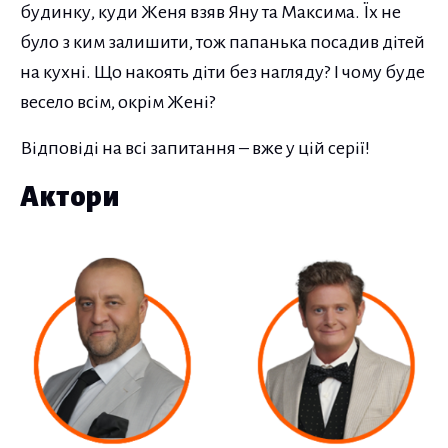
будинку, куди Женя взяв Яну та Максима. Їх не
було з ким залишити, тож папанька посадив дітей
на кухні. Що накоять діти без нагляду? І чому буде
весело всім, окрім Жені?
Відповіді на всі запитання – вже у цій серії!
Актори