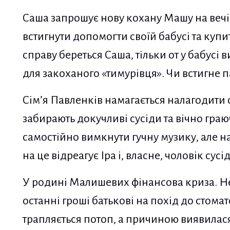
Саша запрошує нову кохану Машу на вечір
встигнути допомогти своїй бабусі та купи
справу береться Саша, тільки от у бабусі 
для закоханого «тимурівця». Чи встигне п
Сім’я Павленків намагається налагодити с
забирають докучливі сусіди та вічно гра
самостійно вимкнути гучну музику, але на
на це відреагує Іра і, власне, чоловік сусі
У родині Малишевих фінансова криза. Н
останні гроші батькові на похід до стомат
трапляється потоп, а причиною виявилася