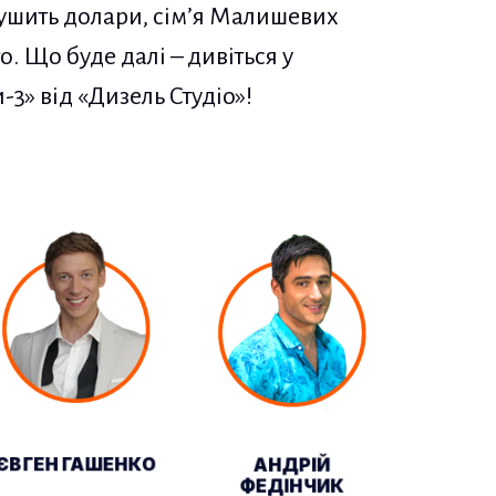
ушить долари, сім’я Малишевих
о. Що буде далі – дивіться у
3» від «Дизель Студіо»!
ЄВГЕН ГАШЕНКО
АНДРІЙ
ФЕДІНЧИК