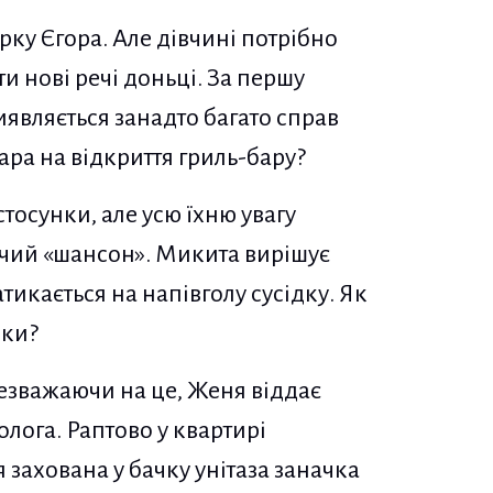
ку Єгора. Але дівчині потрібно
ти нові речі доньці. За першу
виявляється занадто багато справ
ара на відкриття гриль-бару?
тосунки, але усю їхню увагу
ючий «шансон». Микита вирішує
тикається на напівголу сусідку. Як
дки?
езважаючи на це, Женя віддає
олога. Раптово у квартирі
 захована у бачку унітаза заначка