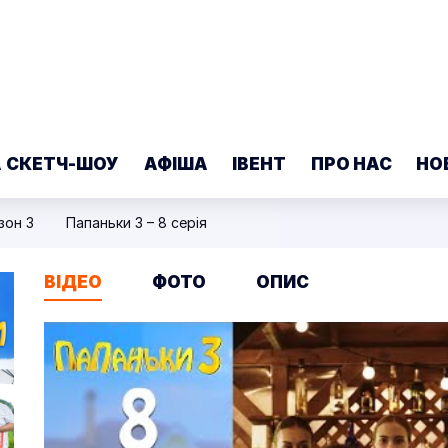
А СКЕТЧ-ШОУ
АФІША
ІВЕНТ
ПРО НАС
НО
зон 3
Папаньки 3 – 8 серія
ВІДЕО
ФОТО
ОПИС