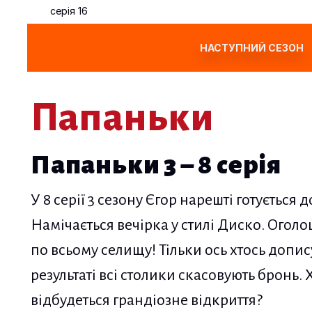
серія 16
НАСТУПНИЙ СЕЗОН
Папаньки
Папаньки 3 – 8 серія
У 8 серії 3 сезону Єгор нарешті готується 
Намічається вечірка у стилі Диско. Ого
по всьому селищу! Тільки ось хтось допису
результаті всі столики скасовують бронь. Х
відбудеться грандіозне відкриття?