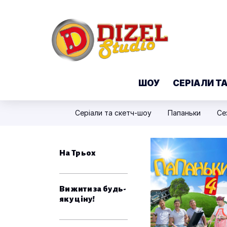
ШОУ
СЕРІАЛИ Т
Серіали та скетч-шоу
Папаньки
Се
На Трьох
Вижити за будь-
яку ціну!