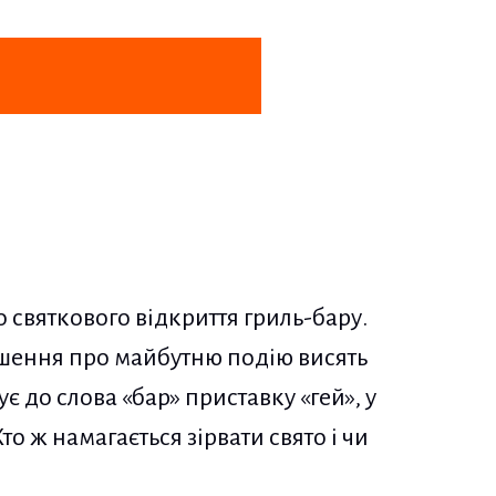
до святкового відкриття гриль-бару.
лошення про майбутню подію висять
є до слова «бар» приставку «гей», у
то ж намагається зірвати свято і чи