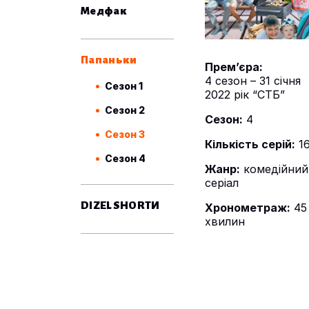
Медфак
Папаньки
Прем’єра:
4 сезон – 31 січня
Сезон 1
2022 рік “СТБ”
Сезон 2
Сезон:
4
Сезон 3
Кількість серій:
1
Сезон 4
Жанр:
комедійний
серіал
DIZEL SHORTИ
Хронометраж:
45
хвилин