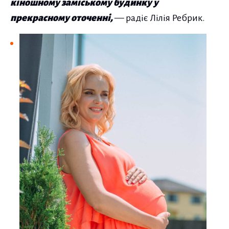
кіношному заміському будинку у
прекрасному оточенні,
— радіє Лілія Ребрик.