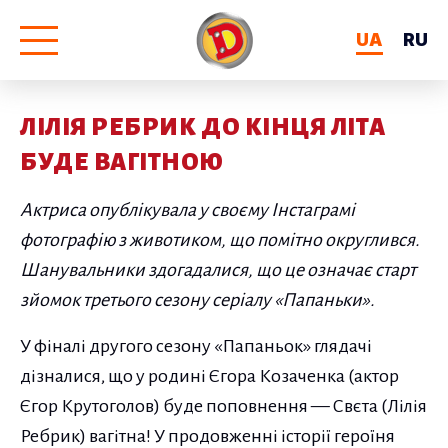
UA
RU
ЛІЛІЯ РЕБРИК ДО КІНЦЯ ЛІТА
БУДЕ ВАГІТНОЮ
Актриса опублікувала у своєму Інстаграмі
фотографію з животиком, що помітно округлився.
Шанувальники здогадалися, що це означає старт
зйомок третього сезону серіалу «Папаньки».
У фіналі другого сезону «Папаньок» глядачі
дізналися, що у родині Єгора Козаченка (актор
Єгор Крутоголов) буде поповнення — Свєта (Лілія
Ребрик) вагітна! У продовженні історії героїня