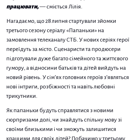
працювати,
— сміється Лілія.
Нагадаємо, що 28 липня стартували зйомки
третього сезону серіалу «Папаньки» на
замовлення телеканалу СТБ. У нових серіях герої
переїдуть за місто. Сценаристи та продюсери
підготували дуже багато сімейного та життєвого
гумору, а відносини батьків та дітей вийдуть на
новий рівень. У сім’ях головних героїв з’являться
нові інтриги, розбіжності та навіть любовні
трикутники.
Як папаньки будуть справлятися з новими
сюрпризами долі, чи знайдуть спільну мову зі
своїми близькими і чи зможуть залишитися
кращими для своїх дітей? Побачимо у третьому