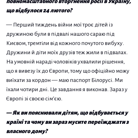
повномасштабного вторгнення росії в Україну,
що відбулося 24 лютого?
— Перший тиждень війни мої троє дітей із
дружиною були в підвалі нашого сараю під
Києвом, тремтіли від кожного почутого вибуху.
Дружини й діти моїх друзів теж жили в підвалах.
На умовній нараді чоловіків ухвалили рішення,
що я вивезу їх до Європи, тому що офіційно можу
виїхати за кордон — маю паспорт Білорусі. Ми
їхали чотири дні. Це завдання я виконав. Зараз у
Європі зі своєю сім’єю.
— Як ви пояснювали дітям, що відбувається у
країні та чому ви зараз мусите переїжджати з
власного дому?