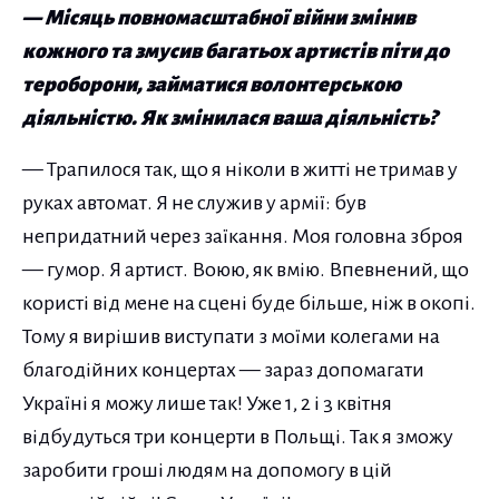
— Місяць повномасштабної війни змінив
кожного та змусив багатьох артистів піти до
тероборони, займатися волонтерською
діяльністю. Як змінилася ваша діяльність?
— Трапилося так, що я ніколи в житті не тримав у
руках автомат. Я не служив у армії: був
непридатний через заїкання. Моя головна зброя
— гумор. Я артист. Воюю, як вмію. Впевнений, що
користі від мене на сцені буде більше, ніж в окопі.
Тому я вирішив виступати з моїми колегами на
благодійних концертах — зараз допомагати
Україні я можу лише так! Уже 1, 2 і 3 квітня
відбудуться три концерти в Польщі. Так я зможу
заробити гроші людям на допомогу в цій