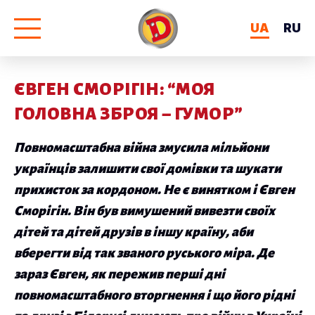
UA
RU
ЄВГЕН СМОРІГІН: “МОЯ
ГОЛОВНА ЗБРОЯ – ГУМОР”
Повномасштабна війна змусила мільйони
українців залишити свої домівки та шукати
прихисток за кордоном. Не є винятком і Євген
Сморігін. Він був вимушений вивезти своїх
дітей та дітей друзів в іншу країну, аби
вберегти від так званого руського міра. Де
зараз Євген, як пережив перші дні
повномасштабного вторгнення і що його рідні