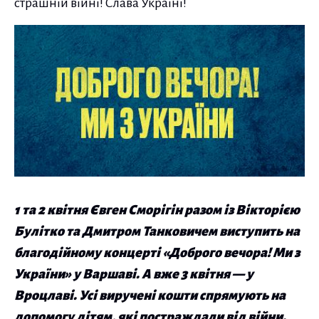
страшній війні! Слава Україні!
1 та 2 квітня Євген Сморігін разом із Вікторією
Булітко та Дмитром Танковичем виступить на
благодійному концерті «Доброго вечора! Ми з
України» у Варшаві. А вже 3 квітня — у
Вроцлаві. Усі виручені кошти спрямують на
допомогу дітям, які постраждали від війни.