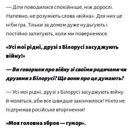
— Діти поводилися спокійніше, ніж дорослі.
Напевно, не розуміють слова «війна». Для них це
ніби гра. Тільки за домом дуже нудьгують і
постійно запитують, коли ми повернемося.
«Усі мої рідні, друзі з Білорусі засуджують
війну!»
— Ви говорили про війну зі своїми родичами чи
друзями з Білорусі? Що вони про це думають?
— Усі мої рідні, друзі з Білорусі засуджують війну
й моляться, аби все швидше закінчилося! Ніхто не
підтримав російське вторгнення!
«Моя головна зброя — гумор».