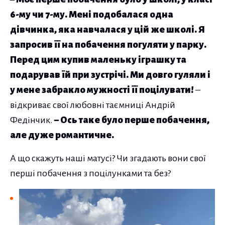
6-му чи 7-му. Мені подобалася одна
дівчинка, яка навчалася у цій же школі. Я
запросив її на побачення погуляти у парку.
Перед цим купив маленьку іграшку та
подарував їй при зустрічі. Ми довго гуляли і
у мене забракло мужності її поцілувати!
–
відкриває свої любовні таємниці Андрій
Федінчик.
– Ось таке було перше побачення,
але дуже романтичне.
А що скажуть наші матусі? Чи згадають вони свої
перші побачення з поцілунками та без?