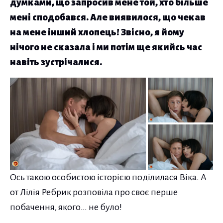
думками, що запросив мене той, хто більше
мені сподобався. Але виявилося, що чекав
на мене інший хлопець! Звісно, я йому
нічого не сказала і ми потім ще якийсь час
навіть зустрічалися.
Ось такою особистою історією поділилася Віка. А
от Лілія Ребрик розповіла про своє перше
побачення, якого… не було!