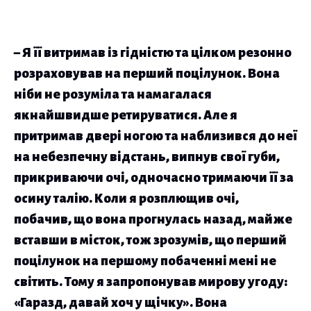
– Я її витримав із гідністю та цілком резонно
розраховував на перший поцілунок. Вона
ніби не розуміла та намагалася
якнайшвидше ретируватися. Але я
притримав двері ногою та наблизився до неї
на небезпечну відстань, випнув свої губи,
прикриваючи очі, одночасно тримаючи її за
осину талію. Коли я розплющив очі,
побачив, що вона прогнулась назад, майже
вставши в місток, тож зрозумів, що перший
поцілунок на першому побаченні мені не
світить. Тому я запропонував мирову угоду:
«Гаразд, давай хоч у щічку». Вона