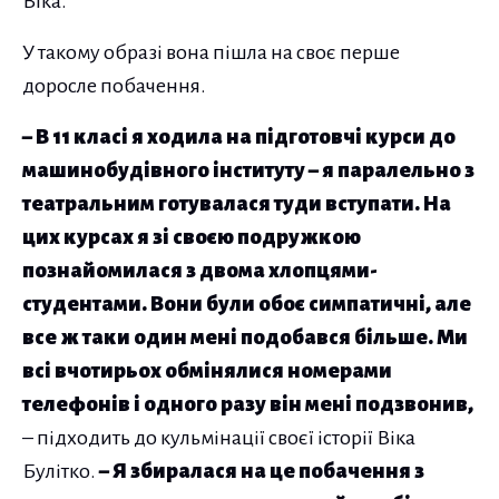
Віка.
У такому образі вона пішла на своє перше
доросле побачення.
– В 11 класі я ходила на підготовчі курси до
машинобудівного інституту – я паралельно з
театральним готувалася туди вступати. На
цих курсах я зі своєю подружкою
познайомилася з двома хлопцями-
студентами. Вони були обоє симпатичні, але
все ж таки один мені подобався більше. Ми
всі вчотирьох обмінялися номерами
телефонів і одного разу він мені подзвонив,
– підходить до кульмінації своєї історії Віка
Булітко.
– Я збиралася на це побачення з