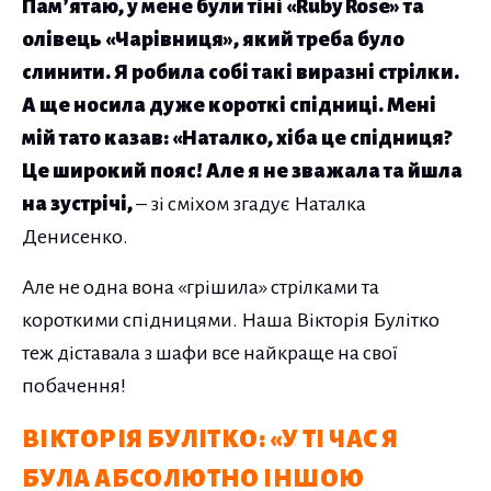
Пам’ятаю, у мене були тіні «Ruby Rose» та
олівець «Чарівниця», який треба було
слинити. Я робила собі такі виразні стрілки.
А ще носила дуже короткі спідниці. Мені
мій тато казав: «Наталко, хіба це спідниця?
Це широкий пояс! Але я не зважала та йшла
на зустрічі,
– зі сміхом згадує Наталка
Денисенко.
Але не одна вона «грішила» стрілками та
короткими спідницями. Наша Вікторія Булітко
теж діставала з шафи все найкраще на свої
побачення!
ВІКТОРІЯ БУЛІТКО: «У ТІ ЧАС Я
БУЛА АБСОЛЮТНО ІНШОЮ