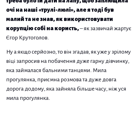
треба було їй дати на лапу, щоб заплющила
очі на наші «трулі-люлі», але я тоді був
малий та не знав, як використовувати
корупцію собі на користь,
– як зазвичай жартує
Єгор Крутоголов.
Ну а якщо серйозно, то він згадав, як уже у зрілому
віці запросив на побачення дуже гарну дівчинку,
яка займалася бальними танцями. Мила
прогулянка, приємна розмова та дуже довга
дорога додому, яка зайняла більше часу, ніж уся
мила прогулянка.