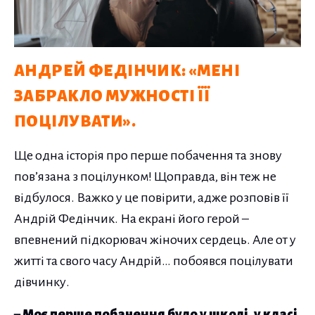
АНДРЕЙ ФЕДІНЧИК: «МЕНІ
ЗАБРАКЛО МУЖНОСТІ ЇЇ
ПОЦІЛУВАТИ».
Ще одна історія про перше побачення та знову
пов’язана з поцілунком! Щоправда, він теж не
відбулося. Важко у це повірити, адже розповів її
Андрій Федінчик. На екрані його герой –
впевнений підкорювач жіночих сердець. Але от у
житті та свого часу Андрій… побоявся поцілувати
дівчинку.
– Моє перше побачення було у школі, у класі