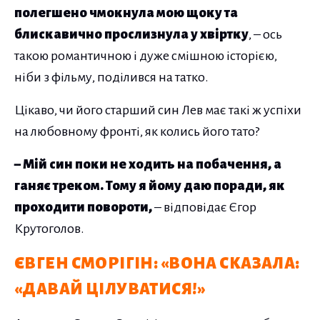
полегшено чмокнула мою щоку та
блискавично прослизнула у хвіртку
, – ось
такою романтичною і дуже смішною історією,
ніби з фільму, поділився на татко.
Цікаво, чи його старший син Лев має такі ж успіхи
на любовному фронті, як колись його тато?
– Мій син поки не ходить на побачення, а
ганяє треком. Тому я йому даю поради, як
проходити повороти,
– відповідає Єгор
Крутоголов.
ЄВГЕН СМОРІГІН: «ВОНА СКАЗАЛА:
«ДАВАЙ ЦІЛУВАТИСЯ!»