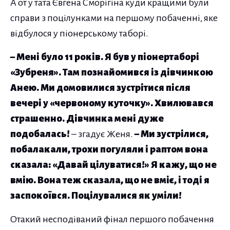
А от у тата Євгена Сморігіна куди кращими були
справи з поцілунками на першому побаченні, яке
відбулося у піонерському таборі.
– Мені було 11 років. Я був у піонертаборі
«Зубреня». Там познайомився із дівчинкою
Анею. Ми домовилися зустрітися після
вечері у «червоному куточку». Хвилювався
страшенно. Дівчинка мені дуже
подобалась!
– згадує Женя.
– Ми зустрілися,
побалакали, трохи погуляли і раптом вона
сказала: «Давай цілуватися!» Я кажу, що не
вмію. Вона теж сказала, що не вміє, і тоді я
заспокоївся. Поцілувалися як уміли!
Отакий несподіваний фінал першого побачення