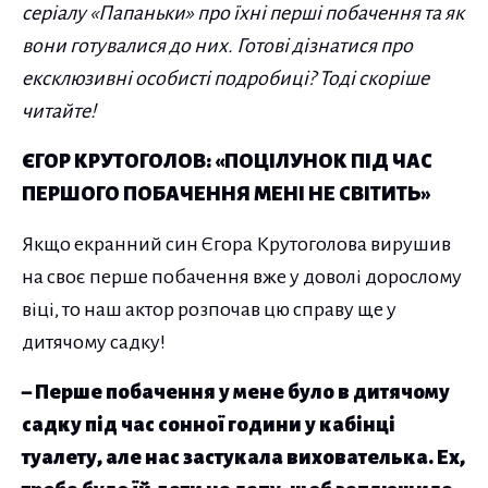
серіалу «Папаньки» про їхні перші побачення та як
вони готувалися до них. Готові дізнатися про
ексклюзивні особисті подробиці? Тоді скоріше
читайте!
ЄГОР КРУТОГОЛОВ: «ПОЦІЛУНОК ПІД ЧАС
ПЕРШОГО ПОБАЧЕННЯ МЕНІ НЕ СВІТИТЬ»
Якщо екранний син Єгора Крутоголова вирушив
на своє перше побачення вже у доволі дорослому
віці, то наш актор розпочав цю справу ще у
дитячому садку!
– Перше побачення у мене було в дитячому
садку під час сонної години у кабінці
туалету, але нас застукала вихователька. Ех,