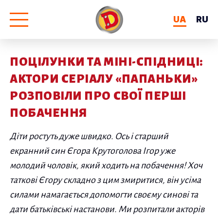
UA
RU
ПОЦІЛУНКИ ТА МІНІ-СПІДНИЦІ:
АКТОРИ СЕРІАЛУ «ПАПАНЬКИ»
РОЗПОВІЛИ ПРО СВОЇ ПЕРШІ
ПОБАЧЕННЯ
Діти ростуть дуже швидко. Ось і старший
екранний син Єгора Крутоголова Ігор уже
молодий чоловік, який ходить на побачення! Хоч
таткові Єгору складно з цим змиритися, він усіма
силами намагається допомогти своєму синові та
дати батьківські настанови. Ми розпитали акторів