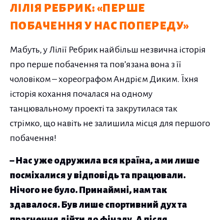
ЛІЛІЯ РЕБРИК: «ПЕРШЕ
ПОБАЧЕННЯ У НАС ПОПЕРЕДУ»
Мабуть, у Лілії Ребрик найбільш незвична історія
про перше побачення та пов’язана вона з її
чоловіком – хореографом Андрієм Диким. Їхня
історія кохання почалася на одному
танцювальному проекті та закрутилася так
стрімко, що навіть не залишила місця для першого
побачення!
– Нас уже одружила вся країна, а ми лише
посміхалися у відповідь та працювали.
Нічого не було. Принаймні, нам так
здавалося. Був лише спортивний дух та
прагнення дійти до фіналу. А після