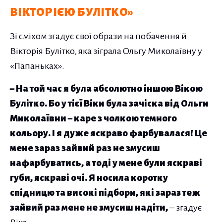
ВІКТОРІЄЮ БУЛІТКО»
Зі сміхом згадує свої образи на побачення й
Вікторія Булітко, яка зіграла Ольгу Миколаївну у
«Папаньках».
– На той час я була абсолютно іншою Вікою
Булітко. Бо у тієї Віки була зачіска від Ольги
Миколаївни – каре з чолкою темного
кольору. І я дуже яскраво фарбувалася! Це
мене зараз зайвий раз не змусиш
нафарбуватись, а тоді у мене були яскраві
губи, яскраві очі. Я носила коротку
спідницю та високі підбори, які зараз теж
зайвий раз мене не змусиш надіти,
– згадує