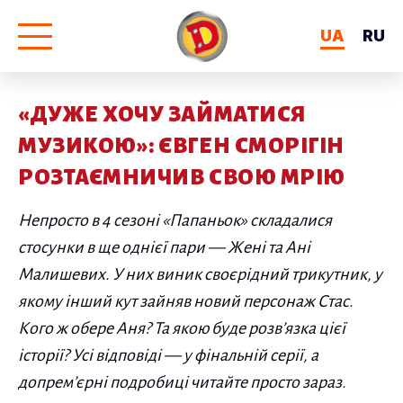
UA
RU
«ДУЖЕ ХОЧУ ЗАЙМАТИСЯ
МУЗИКОЮ»: ЄВГЕН СМОРІГІН
РОЗТАЄМНИЧИВ СВОЮ МРІЮ
Непросто в 4 сезоні «Папаньок» складалися
стосунки в ще однієї пари — Жені та Ані
Малишевих. У них виник своєрідний трикутник, у
якому інший кут зайняв новий персонаж Стас.
Кого ж обере Аня? Та якою буде розв’язка цієї
історії? Усі відповіді — у фінальній серії, а
допрем’єрні подробиці читайте просто зараз.