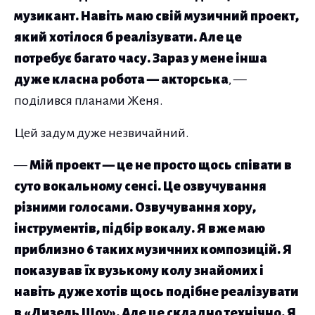
музикант. Навіть маю свій музичний проект,
який хотілося б реалізувати. Але це
потребує багато часу. Зараз у мене інша
дуже класна робота — акторська
, —
поділився планами Женя.
Цей задум дуже незвичайний.
—
Мій проект — це не просто щось співати в
суто вокальному сенсі. Це озвучування
різними голосами. Озвучування хору,
інструментів, підбір вокалу. Я вже маю
приблизно 6 таких музичних композицій. Я
показував їх вузькому колу знайомих і
навіть дуже хотів щось подібне реалізувати
в «Дизель Шоу». Але це складно технічно. Я