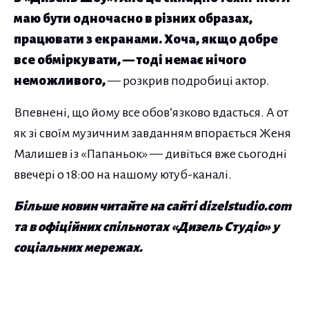
маю бути одночасно в різних образах,
працювати з екранами. Хоча, якщо добре
все обміркувати, — тоді немає нічого
неможливого,
— розкрив подробиці актор.
Впевнені, що йому все обов’язково вдасться. А от
як зі своїм музичним завданням впорається Женя
Малишев із «Папаньок» — дивіться вже сьогодні
ввечері о 18:00 на нашому ютуб-каналі.
Більше новин читайте на сайті dizelstudio.com
та в офіційних спільнотах «Дизель Студіо» у
соціальних мережах.
Навігація по публікаціям