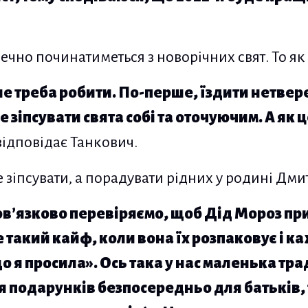
ечно починатиметься з новорічних свят. То як 
не треба робити. По-перше, їздити нетвер
е зіпсувати свята собі та оточуючим. А як 
відповідає Танкович.
не зіпсувати, а порадувати рідних у родині Дм
в’язково перевіряємо, щоб Дід Мороз при
е такий кайф, коли вона їх розпаковує і к
 що я просила». Ось така у нас маленька тра
я подарунків безпосередньо для батьків, 