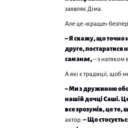
заявляє Діма.
Але це «краще» безпер
– Я скажу, що точно 
друге, постаратися н
сам знає,
– з натяком 
А які є традиції, щоб 
– Ми з дружиною обо
нашій дочці Саші. Ц
все зрозумів, це те,
актор.
– Що стосуєтьс