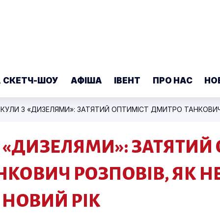
А СКЕТЧ-ШОУ
АФІША
ІВЕНТ
ПРО НАС
НО
 «ДИЗЕЛЯМИ»: ЗАТЯТИЙ
КОВИЧ РОЗПОВІВ, ЯК Н
 НОВИЙ РІК