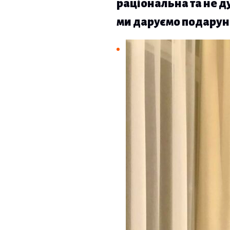
раціональна та не д
ми даруємо подарун