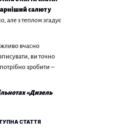
гарніший салют у
, але з теплом згадує
важливо вчасно
вписувати, ви точно
 потрібно зробити –
пільнотах «Дизель
ТУПНА СТАТТЯ