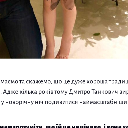
маємо та скажемо, що це дуже хороша традиц
 Адже кілька років тому Дмитро Танкович ви
 у новорічну ніч подивитися наймасштабніши
нам зрозуміти, що їй це не цікаво, і вона х