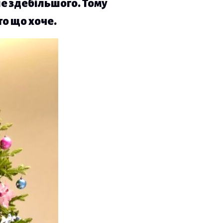
не здебільшого. Тому
о що хоче.