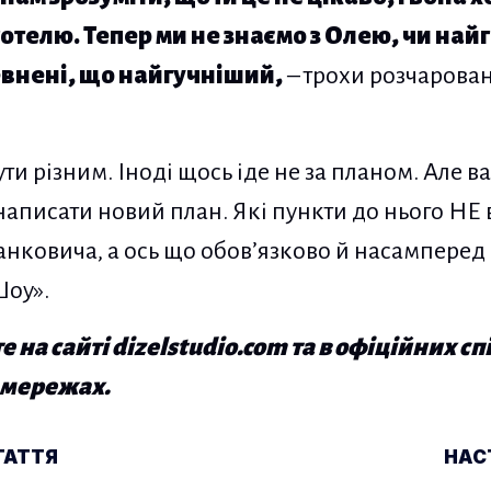
отелю. Тепер ми не знаємо з Олею, чи най
евнені, що найгучніший,
– трохи розчаровано
ути різним. Іноді щось іде не за планом. Але 
написати новий план. Які пункти до нього НЕ 
 Танковича, а ось що обов’язково й насамперед
Шоу».
 на сайті dizelstudio.com та в офіційних с
х мережах.
ублікаціям
ТАТТЯ
НАС