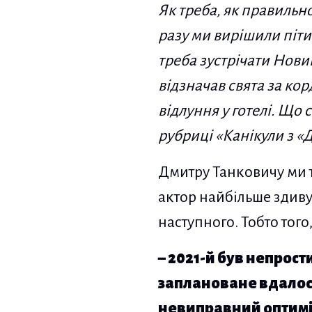
Як треба, як правильн
разу ми вирішили піти
треба зустрічати Новий
відзначав свята за ко
відлуння у готелі. Що 
рубриці «Канікули з «
Дмитру Танковичу ми т
актор найбільше здиву
наступного. Тобто того
– 2021-й був непрост
заплановане вдалося
невиправний оптиміс