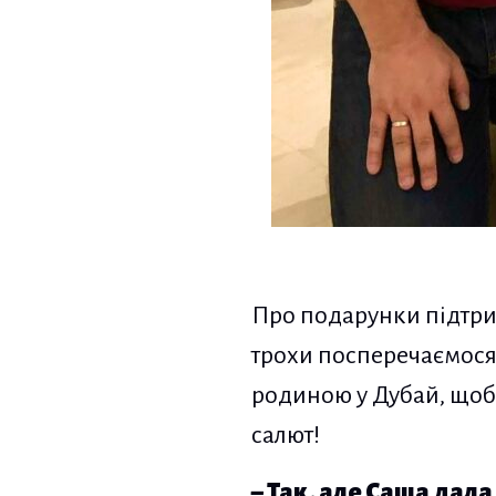
Про подарунки підтри
трохи посперечаємося.
родиною у Дубай, щоб
салют!
– Так, але Саша дала 