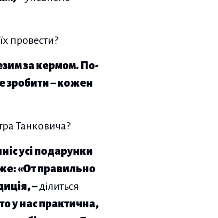
їх провести?
езим за кермом. По-
це зробити – кожен
итра Танковича?
ніс усі подарунки
аже: «От правильно
диція, –
ділиться
то у нас практична,