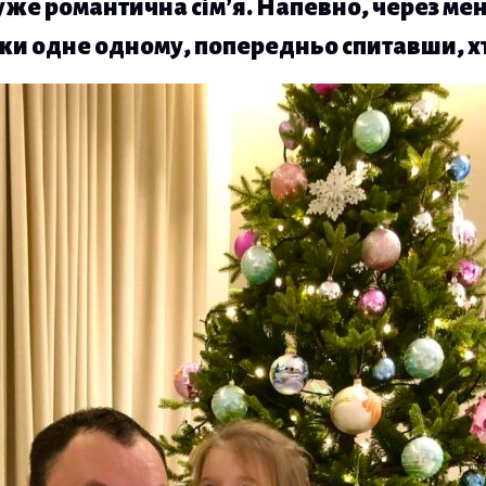
уже романтична сім’я. Напевно, через ме
ки одне одному, попередньо спитавши, хт