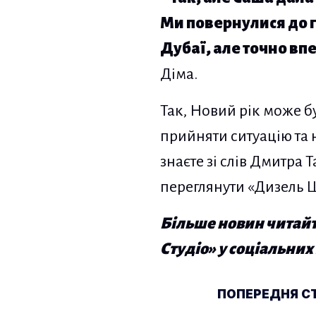
Ми повернулися до г
Дубаї, але точно вп
Діма.
Так, Новий рік може б
прийняти ситуацію та 
знаєте зі слів Дмитра
переглянути «Дизель 
Більше новин читайте
Студіо» у соціальни
Навігація по п
ПОПЕРЕДНЯ С