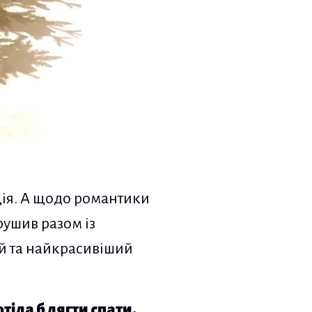
ія. А щодо романтики
рушив разом із
й та найкрасивіший
отіла б лягти спати.