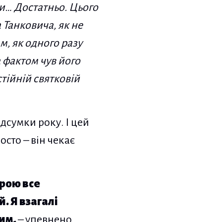
ки… Достатньо. Цього
 Танковича, як не
м, як одного разу
 фактом чув його
стійній святковій
дсумки року. І цей
сто – він чекає
ірою все
. Я взагалі
щим,
– упевнено