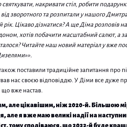
о святкувати, накривати стіл, робити подарун
 від зворотного та розпитали у нашого Дмитра
 рік. Цікаво дізнатися? А ще Діма розповів на
рдоном, хотів побачити масштабний салют, а за
сталося? Читайте наш новий матеріал у вже по
Дизелями»».
акож поставили традиційне запитання про пі
вав нас своєю відповіддю. У Діми все дуже про
, що вже настав.
им, але цікавішим, ніж 2020-й. Більшою м
, але я вже маю великі надії на наступний
т, тому сподіваюся, що 2022-й буде кра