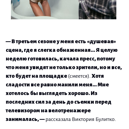
— В третьем сезоне у меня есть «душевая»
сцена, где я слегка обнаженная… Я целую
неделю готовилась, качала пресс, потому
что меня увидят не только зрители, но и все,
кто будет на площадке
(смеется).
Хотя
сладости все равно манили меня… Мне
хотелось бы выглядеть хорошо. Из
последних сил за день до съемки перед
телевизором на велотренажере
занималась, —
рассказала Виктория Булитко.