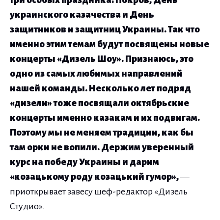
три особых праздника: Покров, День
украинского казачества и День
защитников и защитниц Украины. Так что
именно этим темам будут посвящены новые
концерты «Дизель Шоу». Признаюсь, это
одно из самых любимых направлений
нашей команды. Несколько лет подряд
«дизели» тоже посвящали октябрьские
концерты именно казакам и их подвигам.
Поэтому мы не меняем традиции, как бы
там орки не вопили. Держим уверенный
курс на победу Украины и дарим
«
козацькому роду козацький гумор
»,
—
приоткрывает завесу шеф-редактор «Дизель
Студио».