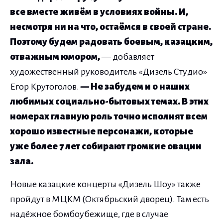
все вместе живём в условиях войны. И,
несмотря ни на что, остаёмся в своей стране.
Поэтому будем радовать боевым, казацким,
отважным юмором,
— добавляет
художественный руководитель «Дизель Студио»
Егор Крутоголов.
— Не забудем и о наших
любимых социально-бытовых темах. В этих
номерах главную роль точно исполнят всем
хорошо известные персонажи, которые
уже более 7 лет собирают громкие овации
зала.
Новые казацкие концерты «Дизель Шоу» также
пройдут в МЦКМ (Октябрьский дворец). Там есть
надёжное бомбоубежище, где в случае