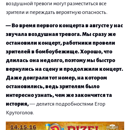
воздушной тревоги могут разместиться все
зрители и переждать вероятную опасность.
— Во время первого концерта в августе у нас
звучала воздушная тревога. Мы сразу же
остановили концерт, работники провели
зрителей в бомбоубежище. Хорошо, что
длилась она недолго, поэтому мы быстро
вернулись на сцену и продолжили концерт.
Даже доиграли тот номер, на котором
остановились, ведь зрителям было
интересно узнать, чем же закончится та
история,
— делится подробностями Егор
Крутоголов.