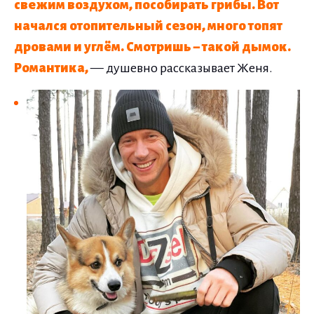
свежим воздухом, пособирать грибы. Вот
начался отопительный сезон, много топят
дровами и углём. Смотришь – такой дымок.
Романтика,
— душевно рассказывает Женя.