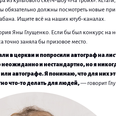
ра из культового скетч-шоу «На Троих». Кстати
 вы обязательно должны посмотреть новые п
 Кабана. Ищите всё на наших ютуб-каналах.
тория Яны Глущенко. Если бы был конкурс на 
са точно заняла бы призовое место.
али в церкви и попросили автограф на лис
о неожиданно и нестандартно, но я никог
или автографе. Я понимаю, что для них эт
но что-то делать для людей,
— говорит Гл