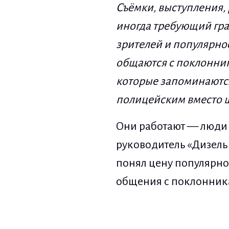
Съ
ё
мки, выступления,
иногда
требующий
гр
зрителей и популярнос
общаются с поклонни
которые запоминают
полицейским вместо 
Они работают — люди 
руководитель «Дизель 
понял цену популярнос
общения с поклонника