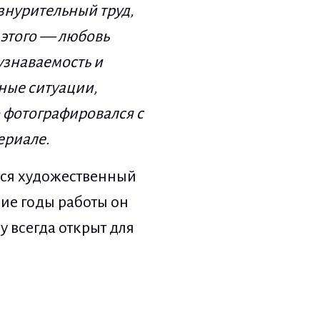
знурительный труд,
 этого
—
любовь
узнаваемость и
ные ситуации,
о фотографировался с
ериале.
тся художественный
кие годы работы он
у всегда открыт для