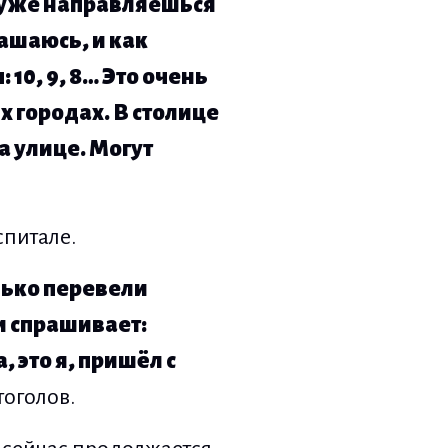
и уже направляешься
лашаюсь, и как
10, 9, 8… Это очень
х городах. В столице
а улице. Могут
спитале.
лько перевели
и спрашивает:
, это я, приш
ё
л с
тоголов.