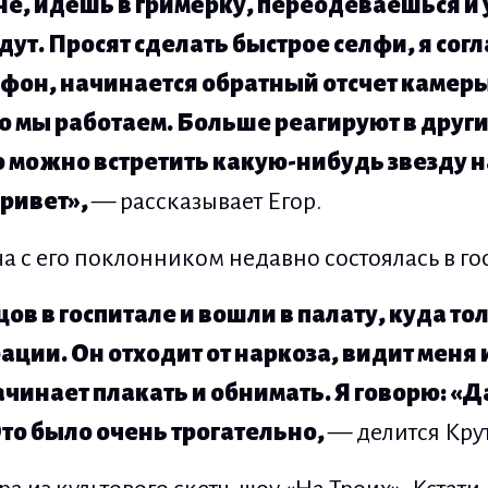
не, идёшь в гримёрку, переодеваешься 
 ждут. Просят сделать быстрое селфи, я сог
фон, начинается обратный отсчет камеры: 
го мы работаем. Больше реагируют в други
о можно встретить какую-нибудь звезду н
привет»,
— рассказывает Егор.
а с его поклонником недавно состоялась в го
в в госпитале и вошли в палату, куда то
ации. Он отходит от наркоза, видит меня 
чинает плакать и обнимать. Я говорю:
«
Да
 Это было очень трогательно,
— делится Кру