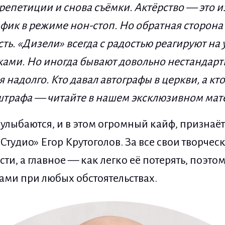
 репетиции и снова съ
ё
мки. Акт
ё
рство — это и
афик
в режиме нон-стоп. Но обратная сторона
ть. «Дизели» всегда с радостью реагируют на 
ками. Но иногда бывают
довольно
нестандарт
ся
надолго. Кто давал автографы в церкви, а кт
штрафа
—
читайте в нашем эксклюзивном мат
улыбаются, и в этом огромный кайф, признаё
Студио» Егор Крутоголов. За все свои творчес
ти, а главное — как легко её потерять, поэтом
ми при любых обстоятельствах.