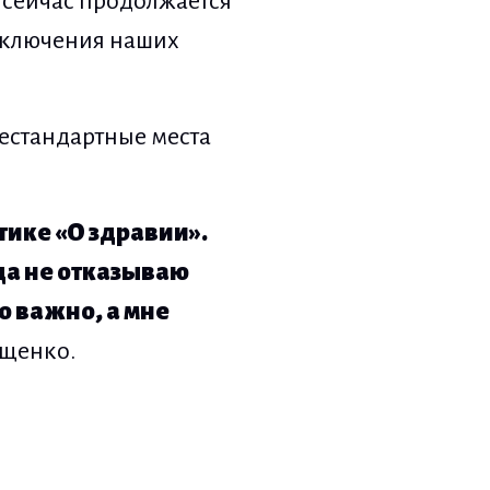
, сейчас продолжается
риключения наших
нестандартные места
тике «О здравии».
да не отказываю
о важно, а мне
ущенко.