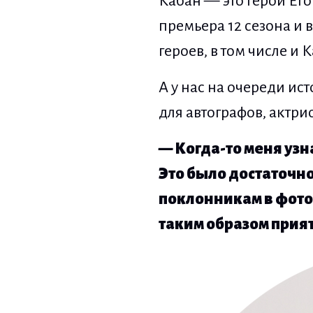
Кабан — это герой Его
премьера 12 сезона и
героев, в том числе и
А у нас на очереди ис
для автографов, актри
— Когда-то меня узн
Это было достаточн
поклонникам в фото 
таким образом прият