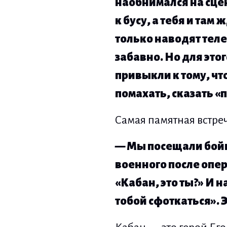
наобнимался на сце
к бусу, а тебя и там
только наводят теле
забавно. Но для это
привыкли к тому, чт
помахать, сказать «
Самая памятная встреч
— Мы посещали бойцо
военного после опер
«
Кабан, это ты?
»
И на
тобой сфоткаться
»
.