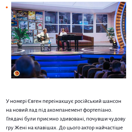
У номері Євген переінакшує російський шансон
на новий лад під акомпанемент фортепіано.
Глядачі були приємно здивовані, почувши чудову
гру Жені на клавішах. До цього актор найчастіше