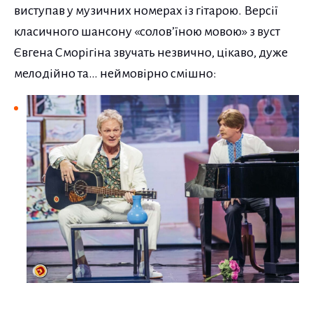
виступав у музичних номерах із гітарою. Версії
класичного шансону «солов’їною мовою» з вуст
Євгена Сморігіна звучать незвично, цікаво, дуже
мелодійно та… неймовірно смішно: