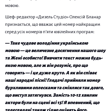
мовою.
Шеф-редактор «Дизель Студіо» Олексій Бланар
признається, що вважає цей номер найкращим
серед усіх номерів п’яти ювілейних програм:
— Таке чудове володіння українською
мовою — це величезне досягнення нашого шоу
та Жені особисто! Вивчити текст можна будь-
якою мовою, але ж він розуміє, про що
говорить — і це дуже круто. А як він співає
наші народні пісні! Глядачі прийняли номер
бурхливими оплесками та сміялися так довго,
що виступ затягнувся. Замість 10-12 хвилин
актори були на сцені всі 15! Я впевнений, що
телеглядачі також гідно оцінять його.