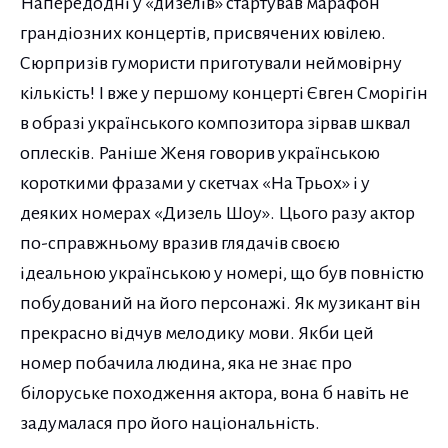
Напередодні у «дизелів» стартував марафон
грандіозних концертів, присвячених ювілею.
Сюрпризів гумористи приготували неймовірну
кількість! І вже у першому концерті Євген Сморігін
в образі українського композитора зірвав шквал
оплесків. Раніше Женя говорив українською
короткими фразами у скетчах «На Трьох» і у
деяких номерах «Дизель Шоу». Цього разу актор
по-справжньому вразив глядачів своєю
ідеальною українською у номері, що був повністю
побудований на його персонажі. Як музикант він
прекрасно відчув мелодику мови. Якби цей
номер побачила людина, яка не знає про
білоруське походження актора, вона б навіть не
задумалася про його національність.