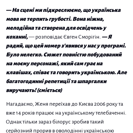
— На сцені ми підкреслюємо, що українська
мова не терпить грубості. Вона ніжна,
мелодійна та створена для освідчень у
коханні,
— розповідає Євген Сморігін.
— Я
радий, що цей номер з’явився у нас у програмі.
Було нелегко. Сюжет повністю побудований
на моєму персонажі, який сам грає на
клавішах, співає та говорить українською. Але
багатогодинні репетиції та шпаргалки
виручають! (сміється)
Нагадаємо, Женя переїхав до Києва 2006 року та
вже 14 років працює на українському телебаченні.
Однак тільки зараз білорус зробив такий
серйозний прорив в оволодінні українською