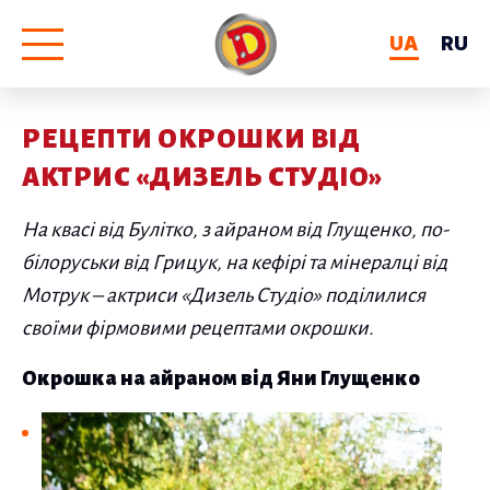
UA
RU
РЕЦЕПТИ ОКРОШКИ ВІД
АКТРИС «ДИЗЕЛЬ СТУДІО»
На квасі від Булітко, з айраном від Глущенко, по-
білоруськи від Грицук, на кефірі та мінералці від
Мотрук – актриси «Дизель Студіо» поділилися
своїми фірмовими рецептами окрошки.
Окрошка на айраном від Яни Глущенко