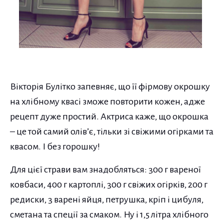
Вікторія Булітко запевняє, що її фірмову окрошку
на хлібному квасі зможе повторити кожен, адже
рецепт дуже простий. Актриса каже, що окрошка
– це той самий олів’є, тільки зі свіжими огірками та
квасом. І без горошку!
Для цієї страви вам знадобляться: 300 г вареної
ковбаси, 400 г картоплі, 300 г свіжих огірків, 200 г
редиски, 3 варені яйця, петрушка, кріп і цибуля,
сметана та спеції за смаком. Ну і 1,5 літра хлібного