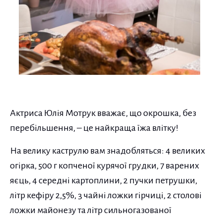
Актриса Юлія Мотрук вважає, що окрошка, без
перебільшення, – це найкраща їжа влітку!
На велику каструлю вам знадобляться: 4 великих
огірка, 500 г копченої курячої грудки, 7 варених
яєць, 4 середні картоплини, 2 пучки петрушки,
літр кефіру 2,5%, 3 чайні ложки гірчиці, 2 столові
ложки майонезу та літр сильногазованої