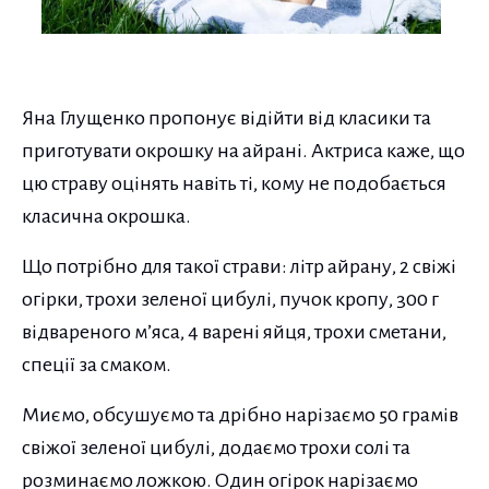
Яна Глущенко пропонує відійти від класики та
приготувати окрошку на айрані. Актриса каже, що
цю страву оцінять навіть ті, кому не подобається
класична окрошка.
Що потрібно для такої страви: літр айрану, 2 свіжі
огірки, трохи зеленої цибулі, пучок кропу, 300 г
відвареного м’яса, 4 варені яйця, трохи сметани,
спеції за смаком.
Миємо, обсушуємо та дрібно нарізаємо 50 грамів
свіжої зеленої цибулі, додаємо трохи солі та
розминаємо ложкою. Один огірок нарізаємо