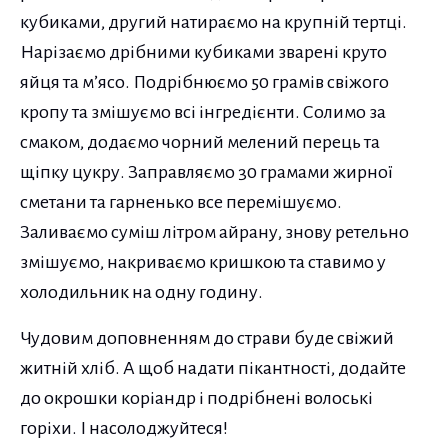
кубиками, другий натираємо на крупній тертці.
Нарізаємо дрібними кубиками зварені круто
яйця та м’ясо. Подрібнюємо 50 грамів свіжого
кропу та змішуємо всі інгредієнти. Солимо за
смаком, додаємо чорний мелений перець та
щіпку цукру. Заправляємо 30 грамами жирної
сметани та гарненько все перемішуємо.
Заливаємо суміш літром айрану, знову ретельно
змішуємо, накриваємо кришкою та ставимо у
холодильник на одну годину.
Чудовим доповненням до страви буде свіжий
житній хліб. А щоб надати пікантності, додайте
до окрошки коріандр і подрібнені волоські
горіхи. І насолоджуйтеся!