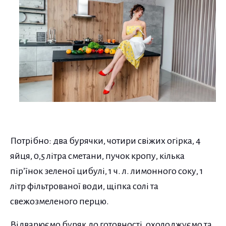
Потрібно: два бурячки, чотири свіжих огірка, 4
яйця, 0,5 літра сметани, пучок кропу, кілька
пір’їнок зеленої цибулі, 1 ч. л. лимонного соку, 1
літр фільтрованої води, щіпка солі та
свежозмеленого перцю.
Відварюємо буряк до готовності, охолоджуємо та