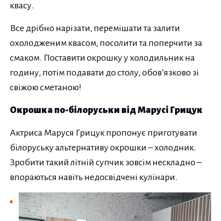
квасу.
Все дрібно нарізати, перемішати та залити
охолодженим квасом, посолити та поперчити за
смаком. Поставити окрошку у холодильник на
годину, потім подавати до столу, обов’язково зі
свіжою сметаною!
Окрошка по-білоруськи від Марусі Грицук
Актриса Маруся Грицук пропонує приготувати
білоруську альтернативу окрошки – холодник.
Зробити такий літній супчик зовсім нескладно –
впораються навіть недосвідчені кулінари.