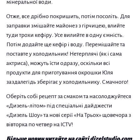
мінеральної води.
Отже, все дрібно покришить, потім посоліть. Для
заправки змішайте майонез з гірчицею, влийте
туди трохи кефіру. Усе вилийте в одну ємність.
Потім додайте ще кефір і воду. Перемішайте та
поставте у холодильник! Нетерплячі (як і сама
актриса), можуть їсти одразу, оскільки всі
продукти для приготування окрошки Юля
заздалегідь зберігає у холодильнику. Смачного!
Оберіть собі рецепт за смаком та насолоджуйтеся
«Дизель-літом» під спеціальні дайджести
«Дизель Шоу» та нові серії «На Трьох» щовечора з
вівторка по четвер на ICTV!
Більше новин читайте на сайті dizelstudio.com